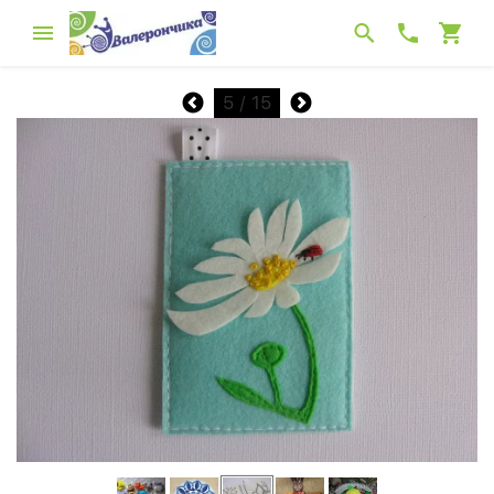
5
/ 15