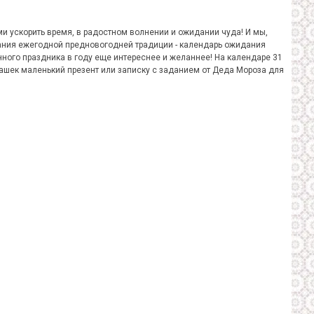
ми ускорить время, в радостном волнении и ожидании чуда! И мы,
дания ежегодной предновогодней традиции - календарь ожидания
нного праздника в году еще интереснее и желаннее! На календаре 31
ашек маленький презент или записку с заданием от Деда Мороза для