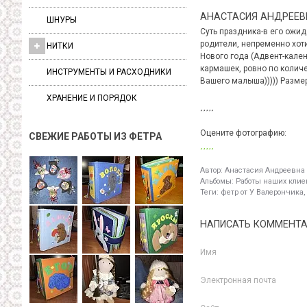
АНАСТАСИЯ АНДРЕЕВ
ШНУРЫ
Суть праздника-в его ожи
родители, непременно хот
НИТКИ
Нового года (Адвент-кале
кармашек, ровно по колич
ИНСТРУМЕНТЫ И РАСХОДНИКИ
Вашего малыша))))) Размер
ХРАНЕНИЕ И ПОРЯДОК
Оцените фотографию:
СВЕЖИЕ РАБОТЫ ИЗ ФЕТРА
Автор:
Анастасия Андреевна
Альбомы:
Работы наших клиен
Теги:
фетр от У Валерончика,
НАПИСАТЬ КОММЕНТ
Имя
Электронная почта