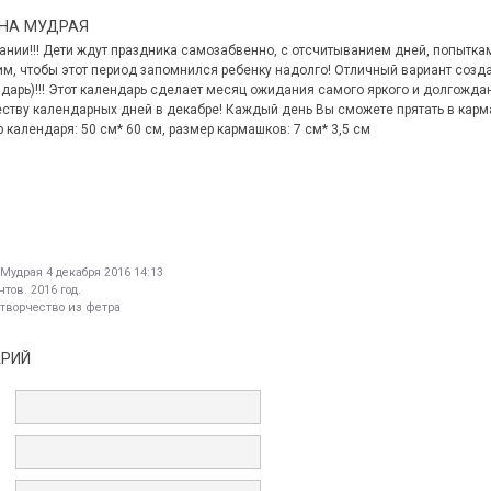
НА МУДРАЯ
дании!!! Дети ждут праздника самозабвенно, с отсчитыванием дней, попытка
им, чтобы этот период запомнился ребенку надолго! Отличный вариант соз
ндарь)!!! Этот календарь сделает месяц ожидания самого яркого и долгожда
еству календарных дней в декабре! Каждый день Вы сможете прятать в карм
 календаря: 50 см* 60 см, размер кармашков: 7 см* 3,5 см
 Мудрая
4 декабря 2016 14:13
тов. 2016 год.
 творчество из фетра
АРИЙ