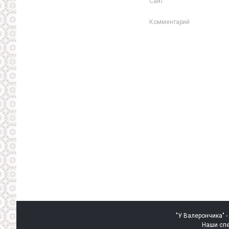
Сайт
Комментарий
"У Валерончика" -
Наши спе