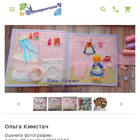
Ольга Кимстач
Оцените фотографию: