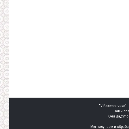
"У Валерончика" -
Наши спе
Они дадут с
Мы получаем и обраба