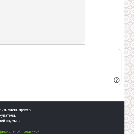
пить очень просто.
купатели.
шей задумки.
фициальной политикой
.