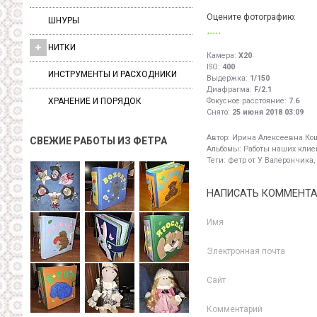
Оцените фотографию:
ШНУРЫ
НИТКИ
Камера:
X20
ISO:
400
ИНСТРУМЕНТЫ И РАСХОДНИКИ
Выдержка:
1/150
Диафрагма:
F/2.1
ХРАНЕНИЕ И ПОРЯДОК
Фокусное расстояние:
7.6
Снято:
25 июня 2018 03:09
Автор:
Ирина Алексеевна Ко
СВЕЖИЕ РАБОТЫ ИЗ ФЕТРА
Альбомы:
Работы наших клиен
Теги:
фетр от У Валерончика,
НАПИСАТЬ КОММЕНТ
Имя
Электронная почта
Сайт
Комментарий