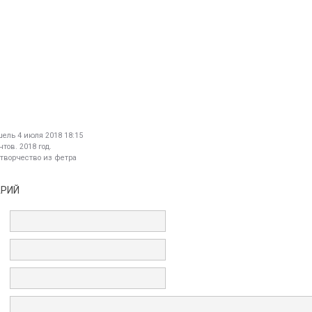
шель
4 июля 2018 18:15
тов. 2018 год.
 творчество из фетра
АРИЙ