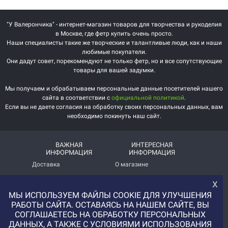
"У Валерончика" - интернет-магазин товаров для творчества и рукоделия
в Москве, где фетр купить очень просто.
Наши специалисты такие же творческие и талантливые люди, как и наши
любимые покупатели.
Они дадут совет, порекомендуют не только фетр, но и все сопутствующие
товары для вашей задумки.
Мы получаем и обрабатываем персональные данные посетителей нашего
сайта в соответствии с
официальной политикой
.
Если вы не даете согласия на обработку своих персональных данных, вам
необходимо покинуть наш сайт.
ВАЖНАЯ
ИНТЕРЕСНАЯ
ИНФОРМАЦИЯ
ИНФОРМАЦИЯ
Доставка
О магазине
Оплата
Немного о нас!
х
МЫ ИСПОЛЬЗУЕМ ФАЙЛЫ COOKIE ДЛЯ УЛУЧШЕНИЯ
Помощь
Отзывы о магазине
РАБОТЫ САЙТА. ОСТАВАЯСЬ НА НАШЕМ САЙТЕ, ВЫ
Политика
Услуга печати на фетре
СОГЛАШАЕТЕСЬ НА ОБРАБОТКУ ПЕРСОНАЛЬНЫХ
конфиденциальности
и вопросы АП
ДАННЫХ, А ТАКЖЕ С УСЛОВИЯМИ ИСПОЛЬЗОВАНИЯ