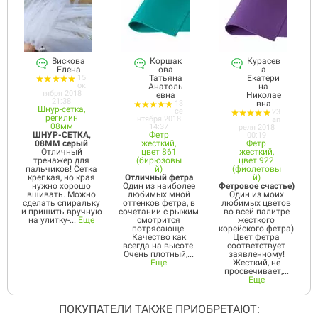
Вискова
Коршак
Курасев
Елена
ова
а
15
Татьяна
Екатери
ок
Анатоль
на
тября 2018
евна
Николае
21:38
13
вна
Шнур-сетка,
се
23
регилин
нтября 2018
ап
08мм
14:37
реля 2018
ШНУР-СЕТКА,
Фетр
00:19
08ММ серый
жесткий,
Фетр
Отличный
цвет 861
жесткий,
тренажер для
(бирюзовы
цвет 922
пальчиков! Сетка
й)
(фиолетовы
крепкая, но края
Отличный фетра
й)
нужно хорошо
Один из наиболее
Фетровое счастье)
вшивать. Можно
любимых мной
Один из моих
сделать спиральку
оттенков фетра, в
любимых цветов
и пришить вручную
сочетании с рыжим
во всей палитре
на улитку-...
Еще
смотрится
жесткого
потрясающе.
корейского фетра)
Качество как
Цвет фетра
всегда на высоте.
соответствует
Очень плотный,...
заявленному!
Еще
Жесткий, не
просвечивает,...
Еще
ПОКУПАТЕЛИ ТАКЖЕ ПРИОБРЕТАЮТ: