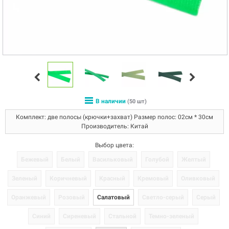
В наличии
(50 шт)
Комплект: две полосы (крючки+захват) Размер полос: 02см * 30см
Производитель: Китай
Выбор цвета:
Бежевый
Белый
Васильковый
Голубой
Желтый
Зеленый
Коричневый
Красный
Кремовый
Оливковый
Оранжевый
Розовый
Салатовый
Светло-серый
Серый
Синий
Сиреневый
Стальной
Темно-зеленый