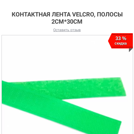
КОНТАКТНАЯ ЛЕНТА VELCRO, ПОЛОСЫ
2СМ*30СМ
Оставить отзыв
33 %
33 %
скидка
скидка