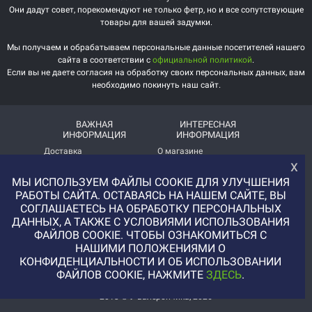
Они дадут совет, порекомендуют не только фетр, но и все сопутствующие
товары для вашей задумки.
Мы получаем и обрабатываем персональные данные посетителей нашего
сайта в соответствии с
официальной политикой
.
Если вы не даете согласия на обработку своих персональных данных, вам
необходимо покинуть наш сайт.
ВАЖНАЯ
ИНТЕРЕСНАЯ
ИНФОРМАЦИЯ
ИНФОРМАЦИЯ
Доставка
О магазине
х
Оплата
Немного о нас!
МЫ ИСПОЛЬЗУЕМ ФАЙЛЫ COOKIE ДЛЯ УЛУЧШЕНИЯ
РАБОТЫ САЙТА. ОСТАВАЯСЬ НА НАШЕМ САЙТЕ, ВЫ
Помощь
Отзывы о магазине
СОГЛАШАЕТЕСЬ НА ОБРАБОТКУ ПЕРСОНАЛЬНЫХ
Политика
Услуга печати на фетре
ДАННЫХ, А ТАКЖЕ С УСЛОВИЯМИ ИСПОЛЬЗОВАНИЯ
конфиденциальности
и вопросы АП
ФАЙЛОВ COOKIE. ЧТОБЫ ОЗНАКОМИТЬСЯ С
НАШИМИ ПОЛОЖЕНИЯМИ О
+7 (977) 329-12-08
КОНФИДЕНЦИАЛЬНОСТИ И ОБ ИСПОЛЬЗОВАНИИ
info@uvaleronchika.ru
ФАЙЛОВ COOKIE, НАЖМИТЕ
ЗДЕСЬ
.
2013 © У Валерончика, 2026