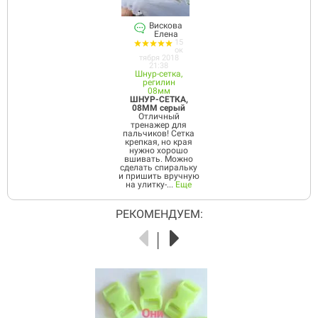
Вискова
Елена
15
ок
тября 2018
21:38
Шнур-сетка,
регилин
08мм
ШНУР-СЕТКА,
08ММ серый
Отличный
тренажер для
пальчиков! Сетка
крепкая, но края
нужно хорошо
вшивать. Можно
сделать спиральку
и пришить вручную
на улитку-...
Еще
РЕКОМЕНДУЕМ: