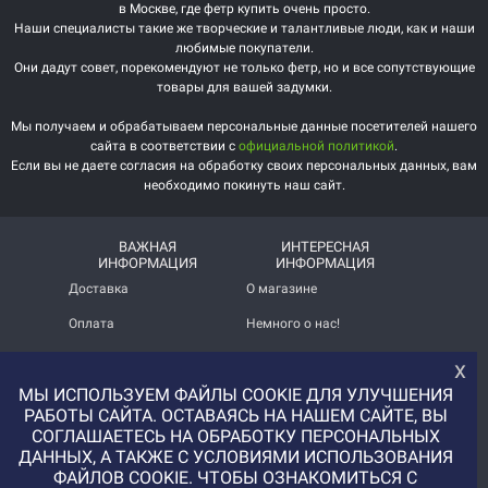
в Москве, где фетр купить очень просто.
Наши специалисты такие же творческие и талантливые люди, как и наши
любимые покупатели.
Они дадут совет, порекомендуют не только фетр, но и все сопутствующие
товары для вашей задумки.
Мы получаем и обрабатываем персональные данные посетителей нашего
сайта в соответствии с
официальной политикой
.
Если вы не даете согласия на обработку своих персональных данных, вам
необходимо покинуть наш сайт.
ВАЖНАЯ
ИНТЕРЕСНАЯ
ИНФОРМАЦИЯ
ИНФОРМАЦИЯ
Доставка
О магазине
Оплата
Немного о нас!
Помощь
Отзывы о магазине
х
МЫ ИСПОЛЬЗУЕМ ФАЙЛЫ COOKIE ДЛЯ УЛУЧШЕНИЯ
Политика
Услуга печати на фетре
конфиденциальности
и вопросы АП
РАБОТЫ САЙТА. ОСТАВАЯСЬ НА НАШЕМ САЙТЕ, ВЫ
СОГЛАШАЕТЕСЬ НА ОБРАБОТКУ ПЕРСОНАЛЬНЫХ
+7 (977) 329-12-08
ДАННЫХ, А ТАКЖЕ С УСЛОВИЯМИ ИСПОЛЬЗОВАНИЯ
info@uvaleronchika.ru
ФАЙЛОВ COOKIE. ЧТОБЫ ОЗНАКОМИТЬСЯ С