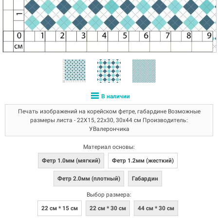
В наличии
Печать изображений на корейском фетре, габардине Возможные
размеры листа - 22Х15, 22х30, 30х44 см Производитель:
УВалерончика
Материал основы:
Фетр 1.0мм (мягкий)
Фетр 1.2мм (жесткий)
Фетр 2.0мм (плотный)
Габардин
Выбор размера:
22 см * 15 см
22 см * 30 см
44 см * 30 см