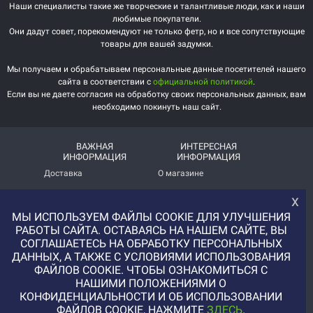
Наши специалисты такие же творческие и талантливые люди, как и наши
любимые покупатели.
Они дадут совет, порекомендуют не только фетр, но и все сопутствующие
товары для вашей задумки.
Мы получаем и обрабатываем персональные данные посетителей нашего
сайта в соответствии с
официальной политикой
.
Если вы не даете согласия на обработку своих персональных данных, вам
необходимо покинуть наш сайт.
ВАЖНАЯ
ИНТЕРЕСНАЯ
ИНФОРМАЦИЯ
ИНФОРМАЦИЯ
Доставка
О магазине
Оплата
Немного о нас!
х
МЫ ИСПОЛЬЗУЕМ ФАЙЛЫ COOKIE ДЛЯ УЛУЧШЕНИЯ
Помощь
Отзывы о магазине
РАБОТЫ САЙТА. ОСТАВАЯСЬ НА НАШЕМ САЙТЕ, ВЫ
Политика
Услуга печати на фетре
СОГЛАШАЕТЕСЬ НА ОБРАБОТКУ ПЕРСОНАЛЬНЫХ
конфиденциальности
и вопросы АП
ДАННЫХ, А ТАКЖЕ С УСЛОВИЯМИ ИСПОЛЬЗОВАНИЯ
ФАЙЛОВ COOKIE. ЧТОБЫ ОЗНАКОМИТЬСЯ С
+7 (977) 329-12-08
НАШИМИ ПОЛОЖЕНИЯМИ О
info@uvaleronchika.ru
КОНФИДЕНЦИАЛЬНОСТИ И ОБ ИСПОЛЬЗОВАНИИ
ФАЙЛОВ COOKIE, НАЖМИТЕ
ЗДЕСЬ
.