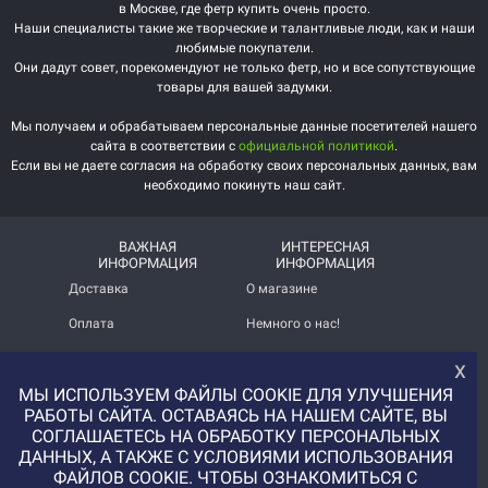
в Москве, где фетр купить очень просто.
Наши специалисты такие же творческие и талантливые люди, как и наши
любимые покупатели.
Они дадут совет, порекомендуют не только фетр, но и все сопутствующие
товары для вашей задумки.
Мы получаем и обрабатываем персональные данные посетителей нашего
сайта в соответствии с
официальной политикой
.
Если вы не даете согласия на обработку своих персональных данных, вам
необходимо покинуть наш сайт.
ВАЖНАЯ
ИНТЕРЕСНАЯ
ИНФОРМАЦИЯ
ИНФОРМАЦИЯ
Доставка
О магазине
Оплата
Немного о нас!
Помощь
Отзывы о магазине
х
МЫ ИСПОЛЬЗУЕМ ФАЙЛЫ COOKIE ДЛЯ УЛУЧШЕНИЯ
Политика
Услуга печати на фетре
конфиденциальности
и вопросы АП
РАБОТЫ САЙТА. ОСТАВАЯСЬ НА НАШЕМ САЙТЕ, ВЫ
СОГЛАШАЕТЕСЬ НА ОБРАБОТКУ ПЕРСОНАЛЬНЫХ
+7 (977) 329-12-08
ДАННЫХ, А ТАКЖЕ С УСЛОВИЯМИ ИСПОЛЬЗОВАНИЯ
info@uvaleronchika.ru
ФАЙЛОВ COOKIE. ЧТОБЫ ОЗНАКОМИТЬСЯ С