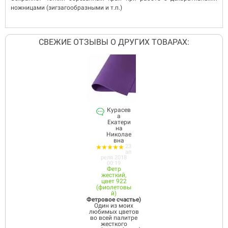
ножницами (зигзагообразными и т.п.)
СВЕЖИЕ ОТЗЫВЫ О ДРУГИХ ТОВАРАХ:
Курасев
а
Екатери
на
Николае
вна
23
ап
реля 2018
00:19
Фетр
жесткий,
цвет 922
(фиолетовы
й)
Фетровое счастье)
Один из моих
любимых цветов
во всей палитре
жесткого