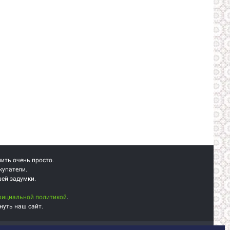
пить очень просто.
купатели.
шей задумки.
фициальной политикой
.
нуть наш сайт.