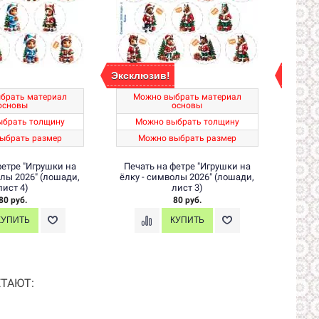
Эксклюзив!
Экскл
брать материал
Можно выбрать материал
Мо
основы
основы
ыбрать толщину
Можно выбрать толщину
М
ыбрать размер
Можно выбрать размер
М
фетре "Игрушки на
Печать на фетре "Игрушки на
Печа
олы 2026" (лошади,
ёлку - символы 2026" (лошади,
ёлку 
лист 4)
лист 3)
80 руб.
80 руб.
ТАЮТ: