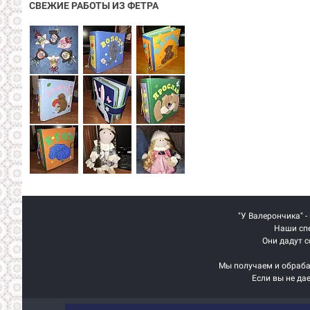
СВЕЖИЕ РАБОТЫ ИЗ ФЕТРА
"У Валерончика" -
Наши спе
Они дадут с
Мы получаем и обраба
Если вы не да