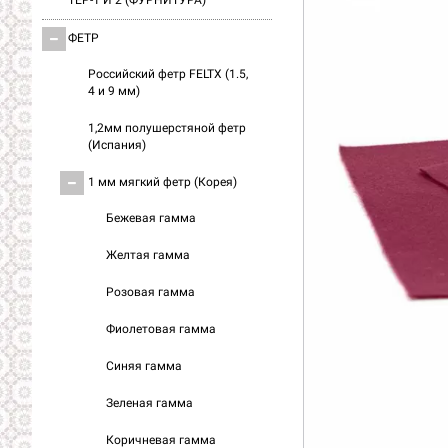
ТЕР-1 И 2 (ФУРНИТУРА)
ФЕТР
Российский фетр FELTX (1.5,
4 и 9 мм)
1,2мм полушерстяной фетр
(Испания)
1 мм мягкий фетр (Корея)
Бежевая гамма
Желтая гамма
Розовая гамма
Фиолетовая гамма
Синяя гамма
Зеленая гамма
Коричневая гамма