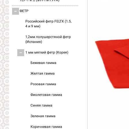
ТЕР-1 И 2 (ФУРНИТУРА)
ФЕТР
Российский фетр FELTX (1.5,
4 и 9 мм)
1,2мм полушерстяной фетр
(Испания)
1 мм мягкий фетр (Корея)
Бежевая гамма
Желтая гамма
Розовая гамма
Фиолетовая гамма
Синяя гамма
Зеленая гамма
Коричневая гамма