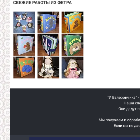
СВЕЖИЕ РАБОТЫ ИЗ ФЕТРА
"У Валерончика" -
Наши спе
Они дадут с
Мы получаем и обраба
Если вы не да