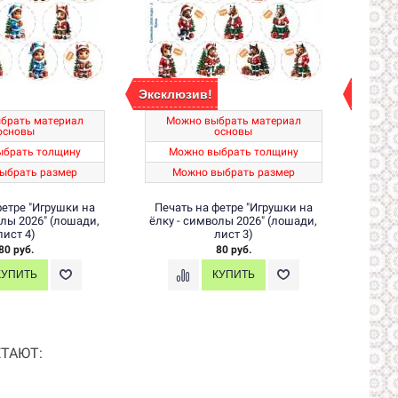
Эксклюзив!
Экскл
брать материал
Можно выбрать материал
Мо
основы
основы
ыбрать толщину
Можно выбрать толщину
М
ыбрать размер
Можно выбрать размер
М
фетре "Игрушки на
Печать на фетре "Игрушки на
Печа
олы 2026" (лошади,
ёлку - символы 2026" (лошади,
ёлку 
лист 4)
лист 3)
80 руб.
80 руб.
ТАЮТ: