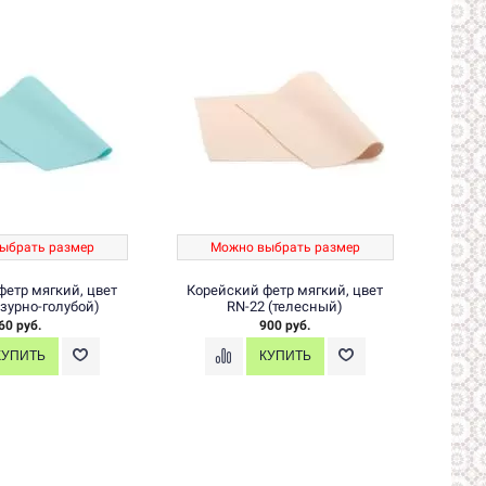
ыбрать размер
Можно выбрать размер
М
фетр мягкий, цвет
Корейский фетр мягкий, цвет
Коре
азурно-голубой)
RN-22 (телесный)
60 руб.
900 руб.