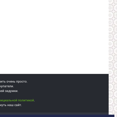
пить очень просто.
купатели.
шей задумки.
фициальной политикой
.
нуть наш сайт.