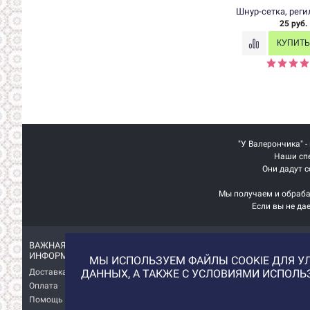
Шнур-сетка, рег
25 руб.
"У Валерончика" -
Наши спе
Они дадут с
Мы получаем и обраба
Если вы не да
ВАЖНАЯ
ИНТЕРЕСНАЯ
ИНФОРМАЦИЯ
ИНФОРМАЦИЯ
МЫ ИСПОЛЬЗУЕМ ФАЙЛЫ COOKIE ДЛЯ УЛ
Доставка
О магазине
ДАННЫХ, А ТАКЖЕ С УСЛОВИЯМИ ИСПОЛ
Оплата
Немного о нас!
Помощь
Отзывы о магазине