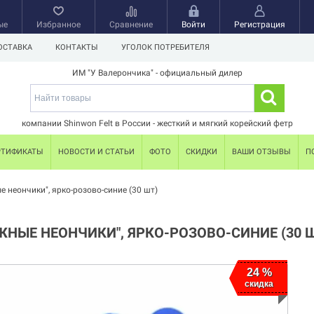
ые
Избранное
Сравнение
Войти
Регистрация
ОСТАВКА
КОНТАКТЫ
УГОЛОК ПОТРЕБИТЕЛЯ
ИМ "У Валерончика" - официальный дилер
компании Shinwon Felt в России - жесткий и мягкий корейский фетр
РТИФИКАТЫ
НОВОСТИ И СТАТЬИ
ФОТО
СКИДКИ
ВАШИ ОТЗЫВЫ
П
 неончики", ярко-розово-синие (30 шт)
НЫЕ НЕОНЧИКИ", ЯРКО-РОЗОВО-СИНИЕ (30 
24 %
24 %
скидка
скидка