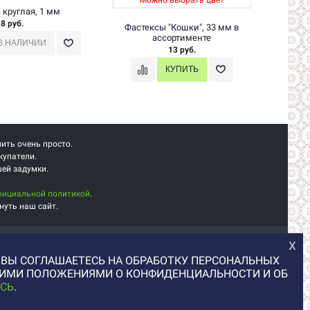
Можно выбрать цвет
Мож
 круглая, 1 мм
8 руб.
Фастексы "Кошки", 33 мм в
З
ассортименте
без
13 руб.
пить очень просто.
купатели.
шей задумки.
фициальной политикой
.
нуть наш сайт.
х
+7 (977) 329-12-08
, ВЫ СОГЛАШАЕТЕСЬ НА ОБРАБОТКУ ПЕРСОНАЛЬНЫХ
info@uvaleronchika.ru
АШИМИ ПОЛОЖЕНИЯМИ О КОНФИДЕНЦИАЛЬНОСТИ И ОБ
2013 © У Валерончика, 2026
СЬ
.
юстрации, любой цифровой товар напрямую от авторов. Маркетплей