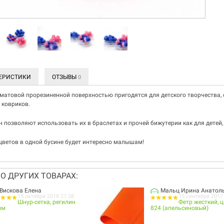
ЕРИСТИКИ
ОТЗЫВЫ
0
матовой прорезиненной поверхностью пригодятся для детского творчества, 
 ковриков.
н позволяют использовать их в браслетах и прочей бижутерии как для детей, 
цветов в одной бусине будет интересно малышам!
О ДРУГИХ ТОВАРАХ:
Вискова Елена
Мальц Ирина Анатол
15 октября 2018 21:38
15 сентября 2017
Шнур-сетка, регилин
Фетр жесткий, ц
мм
824 (апельсиновый)