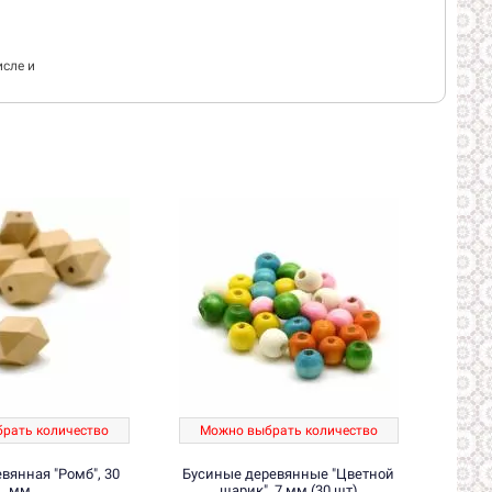
исле и
рать количество
Можно выбрать количество
Мож
вянная "Ромб", 30
Бусиные деревянные "Цветной
мм
шарик", 7 мм (30 шт)
рож