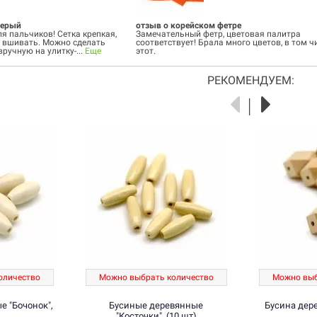
серый
отзыв о корейском фетре
я пальчиков! Сетка крепкая,
Замечательный фетр, цветовая палитра
 вшивать. Можно сделать
соответствует! Брала много цветов, в том ч
ручную на улитку-...
Еще
этот.
РЕКОМЕНДУЕМ:
оличество
Можно выбрать количество
Можно выб
 "Бочонок",
Бусиные деревянные
Бусина дере
"Косточки", (10 шт)