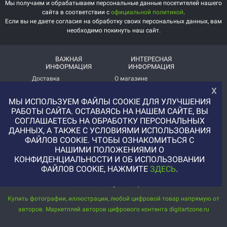
Мы получаем и обрабатываем персональные данные посетителей нашего
сайта в соответствии с
официальной политикой
.
Если вы не даете согласия на обработку своих персональных данных, вам
необходимо покинуть наш сайт.
ВАЖНАЯ
ИНТЕРЕСНАЯ
ИНФОРМАЦИЯ
ИНФОРМАЦИЯ
Доставка
О магазине
х
Оплата
Немного о нас!
МЫ ИСПОЛЬЗУЕМ ФАЙЛЫ COOKIE ДЛЯ УЛУЧШЕНИЯ
РАБОТЫ САЙТА. ОСТАВАЯСЬ НА НАШЕМ САЙТЕ, ВЫ
Помощь
Отзывы о магазине
СОГЛАШАЕТЕСЬ НА ОБРАБОТКУ ПЕРСОНАЛЬНЫХ
Политика
Услуга печати на фетре
ДАННЫХ, А ТАКЖЕ С УСЛОВИЯМИ ИСПОЛЬЗОВАНИЯ
конфиденциальности
и вопросы АП
ФАЙЛОВ COOKIE. ЧТОБЫ ОЗНАКОМИТЬСЯ С
НАШИМИ ПОЛОЖЕНИЯМИ О
+7 (977) 329-12-08
КОНФИДЕНЦИАЛЬНОСТИ И ОБ ИСПОЛЬЗОВАНИИ
info@uvaleronchika.ru
ФАЙЛОВ COOKIE, НАЖМИТЕ
ЗДЕСЬ
.
2013 © У Валерончика, 2026
Купить фотографии, иллюстрации, любой цифровой товар напрямую от
авторов. Маркетплей авторов цифрового контента digitartzone.ru