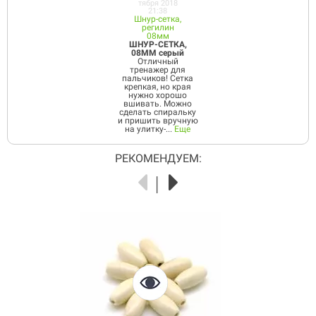
тября 2018
21:38
Шнур-сетка,
регилин
08мм
ШНУР-СЕТКА,
08ММ серый
Отличный
тренажер для
пальчиков! Сетка
крепкая, но края
нужно хорошо
вшивать. Можно
сделать спиральку
и пришить вручную
на улитку-...
Еще
РЕКОМЕНДУЕМ: