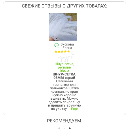
СВЕЖИЕ ОТЗЫВЫ О ДРУГИХ ТОВАРАХ:
Вискова
Елена
15
ок
тября 2018
21:38
Шнур-сетка,
регилин
08мм
ШНУР-СЕТКА,
08ММ серый
Отличный
тренажер для
пальчиков! Сетка
крепкая, но края
нужно хорошо
вшивать. Можно
сделать спиральку
и пришить вручную
на улитку-...
Еще
РЕКОМЕНДУЕМ: