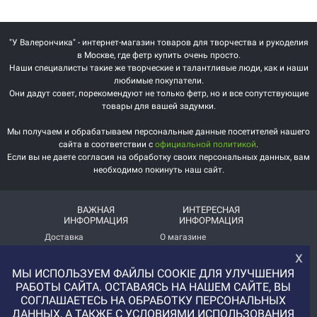
"У Валерончика" - интернет-магазин товаров для творчества и рукоделия
в Москве, где фетр купить очень просто.
Наши специалисты такие же творческие и талантливые люди, как и наши
любимые покупатели.
Они дадут совет, порекомендуют не только фетр, но и все сопутствующие
товары для вашей задумки.
Мы получаем и обрабатываем персональные данные посетителей нашего
сайта в соответствии с
официальной политикой
.
Если вы не даете согласия на обработку своих персональных данных, вам
необходимо покинуть наш сайт.
ВАЖНАЯ
ИНТЕРЕСНАЯ
ИНФОРМАЦИЯ
ИНФОРМАЦИЯ
Доставка
О магазине
х
Оплата
Немного о нас!
МЫ ИСПОЛЬЗУЕМ ФАЙЛЫ COOKIE ДЛЯ УЛУЧШЕНИЯ
Помощь
Отзывы о магазине
РАБОТЫ САЙТА. ОСТАВАЯСЬ НА НАШЕМ САЙТЕ, ВЫ
СОГЛАШАЕТЕСЬ НА ОБРАБОТКУ ПЕРСОНАЛЬНЫХ
Политика
Услуга печати на фетре
ДАННЫХ, А ТАКЖЕ С УСЛОВИЯМИ ИСПОЛЬЗОВАНИЯ
конфиденциальности
и вопросы АП