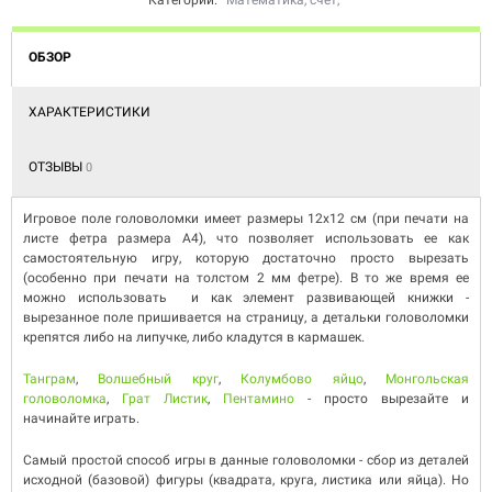
Категории:
Математика, счет
,
ОБЗОР
ХАРАКТЕРИСТИКИ
ОТЗЫВЫ
0
Игровое поле головоломки имеет размеры 12х12 см (при печати на
листе фетра размера А4), что позволяет использовать ее как
самостоятельную игру, которую достаточно просто вырезать
(особенно при печати на толстом 2 мм фетре). В то же время ее
можно использовать и как элемент развивающей книжки -
вырезанное поле пришивается на страницу, а детальки головоломки
крепятся либо на липучке, либо кладутся в кармашек.
Танграм
,
Волшебный круг
,
Колумбово яйцо
,
Монгольская
головоломка
,
Грат Листик
,
Пентамино
- просто вырезайте и
начинайте играть.
Самый простой способ игры в данные головоломки - сбор из деталей
исходной (базовой) фигуры (квадрата, круга, листика или яйца). Но