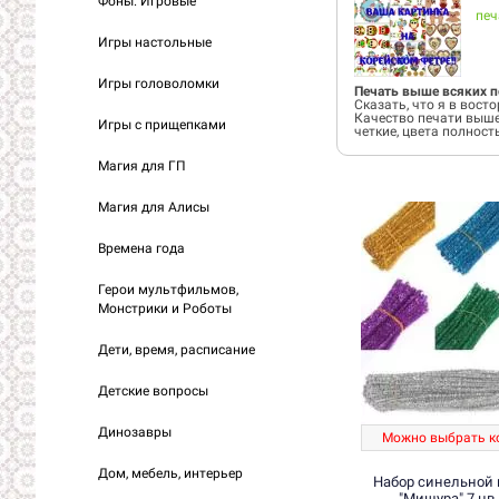
Фоны. Игровые
печ
Игры настольные
Игры головоломки
Печать выше всяких п
Сказать, что я в восто
Качество печати выше
Игры с прищепками
четкие, цвета полност
Магия для ГП
Магия для Алисы
Времена года
Герои мультфильмов,
Монстрики и Роботы
Дети, время, расписание
Детские вопросы
Динозавры
Можно выбрать к
Дом, мебель, интерьер
Набор синельной
"Мишура" 7 цв 