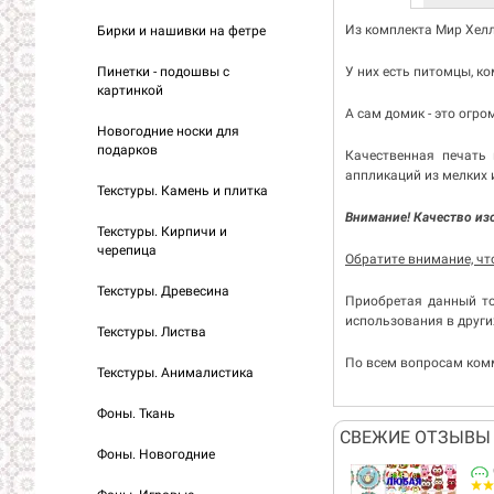
Из комплекта Мир Хелл
Бирки и нашивки на фетре
Пинетки - подошвы с
У них есть питомцы, ко
картинкой
А сам домик - это огр
Новогодние носки для
подарков
Качественная печать 
аппликаций из мелких 
Текстуры. Камень и плитка
Внимание! Качество из
Текстуры. Кирпичи и
черепица
Обратите внимание, ч
Текстуры. Древесина
Приобретая данный то
использования в други
Текстуры. Листва
По всем вопросам комм
Текстуры. Анималистика
Фоны. Ткань
СВЕЖИЕ ОТЗЫВЫ 
Фоны. Новогодние