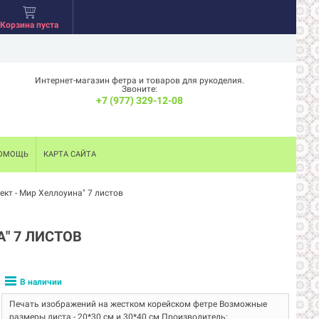
Корзина пуста
Интернет-магазин фетра и товаров для рукоделия.
Звоните:
+7 (977) 329-12-08
ОМОЩЬ
КАРТА САЙТА
кт - Мир Хеллоуина" 7 листов
" 7 ЛИСТОВ
В наличии
Печать изображений на жестком корейском фетре Возможные
размеры листа - 20*30 см и 30*40 см Производитель: