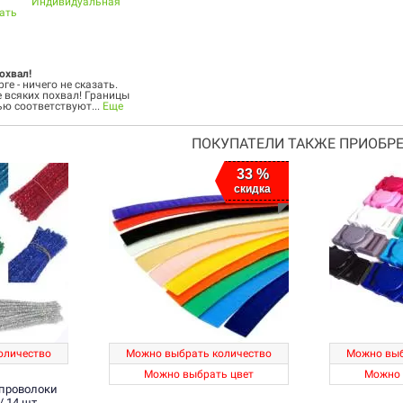
Индивидуальная
ать
охвал!
рге - ничего не сказать.
 всяких похвал! Границы
ью соответствуют...
Еще
ПОКУПАТЕЛИ ТАКЖЕ ПРИОБРЕ
33 %
скидка
оличество
Можно выбрать количество
Можно выб
Можно выбрать цвет
Можно 
 проволоки
/ 14 шт