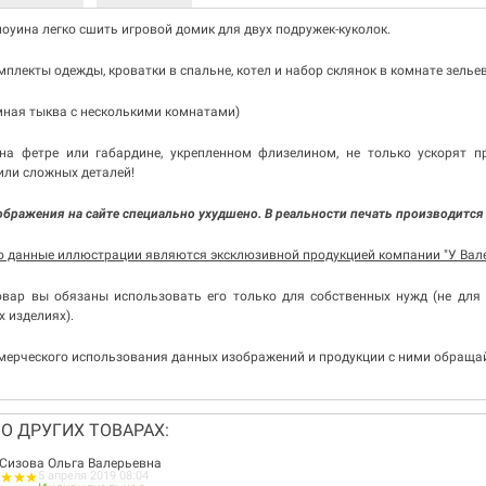
оуина легко сшить игровой домик для двух подружек-куколок.
мплекты одежды, кроватки в спальне, котел и набор склянок в комнате зелье
омная тыква с несколькими комнатами)
на фетре или габардине, укрепленном флизелином, не только ускорят п
или сложных деталей!
ображения на сайте специально ухудшено. В реальности печать производится
то данные иллюстрации являются эксклюзивной продукцией компании "У Ва
вар вы обязаны использовать его только для собственных нужд (не для
х изделиях).
ерческого использования данных изображений и продукции с ними обращайт
О ДРУГИХ ТОВАРАХ:
Сизова Ольга Валерьевна
5 апреля 2019 08:04