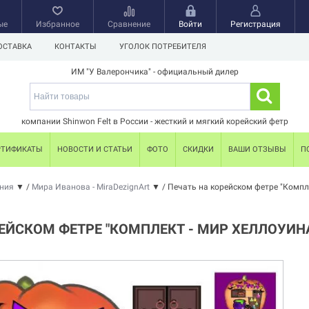
ые
Избранное
Сравнение
Войти
Регистрация
ОСТАВКА
КОНТАКТЫ
УГОЛОК ПОТРЕБИТЕЛЯ
ИМ "У Валерончика" - официальный дилер
компании Shinwon Felt в России - жесткий и мягкий корейский фетр
РТИФИКАТЫ
НОВОСТИ И СТАТЬИ
ФОТО
СКИДКИ
ВАШИ ОТЗЫВЫ
П
ения
▼
/
Мира Иванова - MiraDezignArt
▼
/
Печать на корейском фетре "Компле
ЕЙСКОМ ФЕТРЕ "КОМПЛЕКТ - МИР ХЕЛЛОУИНА