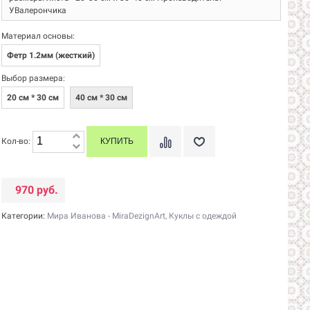
УВалерончика
Материал основы:
Фетр 1.2мм (жесткий)
Выбор размера:
20 см * 30 см
40 см * 30 см
Кол-во:
970 руб.
Категории:
Мира Иванова - MiraDezignArt
,
Куклы с одеждой