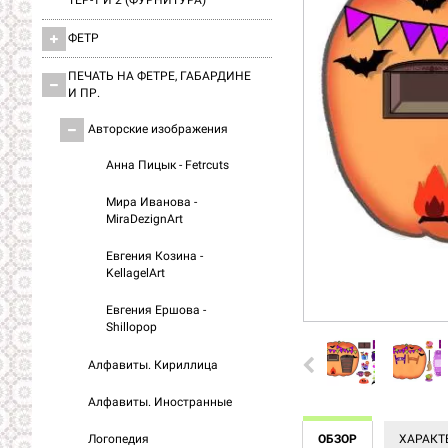
ТЕР-1 И 2 (ФУРНИТУРА)
ФЕТР
ПЕЧАТЬ НА ФЕТРЕ, ГАБАРДИНЕ
И ПР.
Авторские изображения
Анна Пицык - Fetrcuts
Мира Иванова -
MiraDezignArt
Евгения Козина -
KellagelArt
Евгения Ершова -
Shillopop
Алфавиты. Кириллица
Алфавиты. Иностранные
Логопедия
ОБЗОР
ХАРАКТ