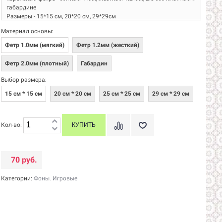
габардине
Размеры - 15*15 см, 20*20 см, 29*29см
Производитель: УВалерончика
Материал основы:
Фетр 1.0мм (мягкий)
Фетр 1.2мм (жесткий)
Фетр 2.0мм (плотный)
Габардин
Выбор размера:
15 см * 15 см
20 см * 20 см
25 см * 25 см
29 см * 29 см
Кол-во:
70 руб.
Категории:
Фоны. Игровые