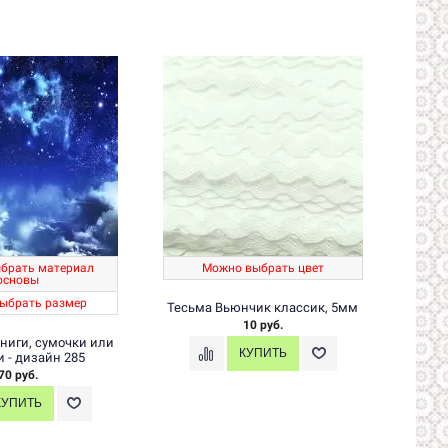
брать материал
Можно выбрать цвет
Мо
основы
ыбрать размер
М
Тесьма Вьюнчик классик, 5мм
10 руб.
книги, сумочки или
Коре
 - дизайн 285
70 руб.