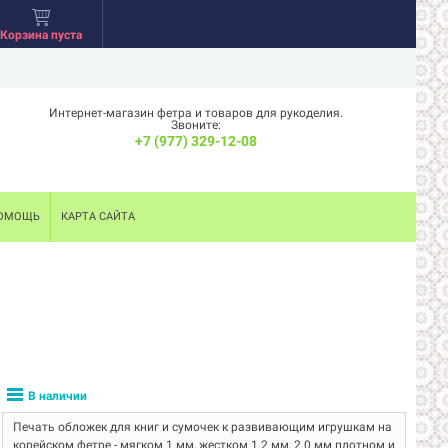
Корзина пуста
Интернет-магазин фетра и товаров для рукоделия.
Звоните:
+7 (977) 329-12-08
ОМОЩЬ
КАРТА САЙТА
В наличии
Печать обложек для книг и сумочек к развивающим игрушкам на
корейском фетре - мягком 1 мм, жестком 1.2 мм, 2.0 мм плотном и