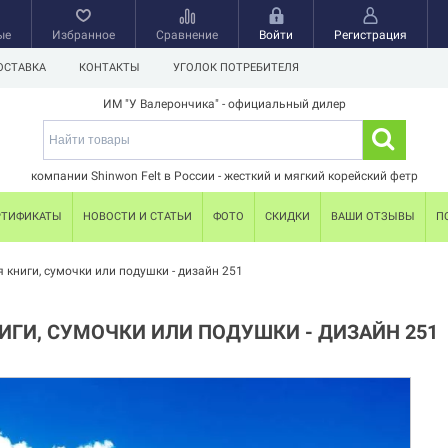
ые
Избранное
Сравнение
Войти
Регистрация
ОСТАВКА
КОНТАКТЫ
УГОЛОК ПОТРЕБИТЕЛЯ
ИМ "У Валерончика" - официальный дилер
компании Shinwon Felt в России - жесткий и мягкий корейский фетр
РТИФИКАТЫ
НОВОСТИ И СТАТЬИ
ФОТО
СКИДКИ
ВАШИ ОТЗЫВЫ
П
 книги, сумочки или подушки - дизайн 251
ИГИ, СУМОЧКИ ИЛИ ПОДУШКИ - ДИЗАЙН 251