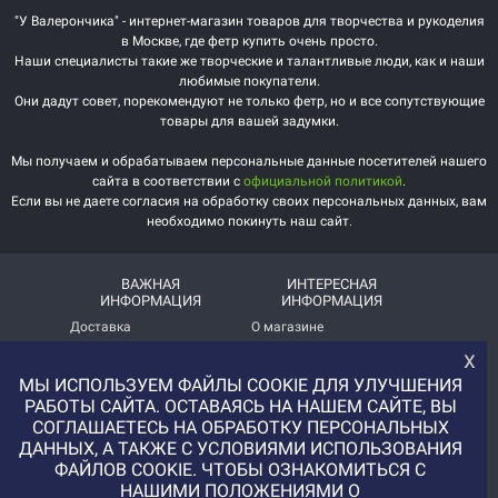
"У Валерончика" - интернет-магазин товаров для творчества и рукоделия
в Москве, где фетр купить очень просто.
Наши специалисты такие же творческие и талантливые люди, как и наши
любимые покупатели.
Они дадут совет, порекомендуют не только фетр, но и все сопутствующие
товары для вашей задумки.
Мы получаем и обрабатываем персональные данные посетителей нашего
сайта в соответствии с
официальной политикой
.
Если вы не даете согласия на обработку своих персональных данных, вам
необходимо покинуть наш сайт.
ВАЖНАЯ
ИНТЕРЕСНАЯ
ИНФОРМАЦИЯ
ИНФОРМАЦИЯ
Доставка
О магазине
х
Оплата
Немного о нас!
МЫ ИСПОЛЬЗУЕМ ФАЙЛЫ COOKIE ДЛЯ УЛУЧШЕНИЯ
Помощь
Отзывы о магазине
РАБОТЫ САЙТА. ОСТАВАЯСЬ НА НАШЕМ САЙТЕ, ВЫ
СОГЛАШАЕТЕСЬ НА ОБРАБОТКУ ПЕРСОНАЛЬНЫХ
Политика
Услуга печати на фетре
ДАННЫХ, А ТАКЖЕ С УСЛОВИЯМИ ИСПОЛЬЗОВАНИЯ
конфиденциальности
и вопросы АП
ФАЙЛОВ COOKIE. ЧТОБЫ ОЗНАКОМИТЬСЯ С
НАШИМИ ПОЛОЖЕНИЯМИ О
+7 (977) 329-12-08