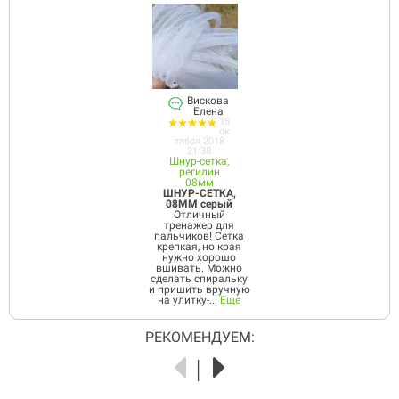
Вискова
Елена
15
ок
тября 2018
21:38
Шнур-сетка,
регилин
08мм
ШНУР-СЕТКА,
08ММ серый
Отличный
тренажер для
пальчиков! Сетка
крепкая, но края
нужно хорошо
вшивать. Можно
сделать спиральку
и пришить вручную
на улитку-...
Еще
РЕКОМЕНДУЕМ: