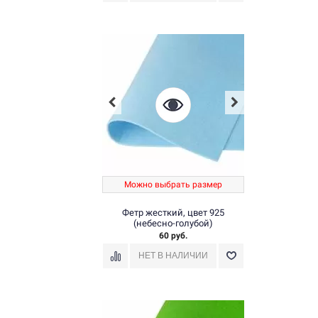
Можно выбрать размер
Фетр жесткий, цвет 925
(небесно-голубой)
60 руб.