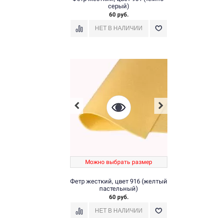
серый)
60 руб.
Можно выбрать размер
Фетр жесткий, цвет 916 (желтый
пастельный)
60 руб.