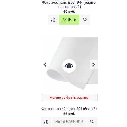
Фетр жесткий, цвет 944 (темно-
каштановый)
60 руб.
Можно выбрать размер
Фетр жесткий, цвет 801 (белый)
66 руб.