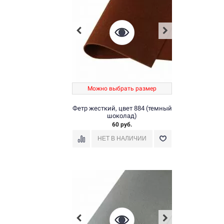
Можно выбрать размер
Фетр жесткий, цвет 884 (темный
шоколад)
60 руб.