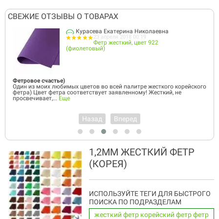
СВЕЖИЕ ОТЗЫВЫ О ТОВАРАХ
Курасева Екатерина Николаевна
23 апреля 2018 00:19
Фетр жесткий, цвет 922
(фиолетовый)
Фетровое счастье)
Один из моих любимых цветов во всей палитре жесткого корейского
фетра) Цвет фетра соответствует заявленному! Жесткий, не
просвечивает,...
Еще
Назад
Вперед
1,2ММ ЖЕСТКИЙ ФЕТР
(КОРЕЯ)
ИСПОЛЬЗУЙТЕ ТЕГИ ДЛЯ БЫСТРОГО
ПОИСКА ПО ПОДРАЗДЕЛАМ
жесткий фетр
корейский фетр
фетр