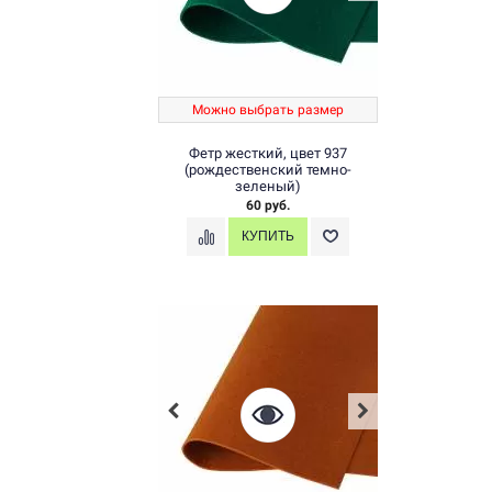
Можно выбрать размер
Фетр жесткий, цвет 937
(рождественский темно-
зеленый)
60 руб.