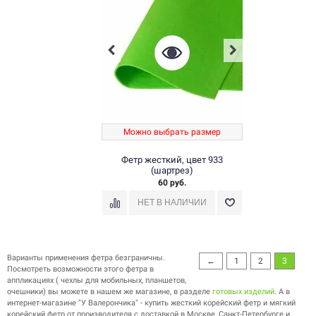
Можно выбрать размер
Фетр жесткий, цвет 933
(шартрез)
60 руб.
Варианты применения фетра безграничны.
←
1
2
3
Посмотреть возможности этого фетра в
аппликациях ( чехлы для мобильных, планшетов,
очешники) вы можете в нашем же магазине, в разделе
готовых изделий
. А в
интернет-магазине "У Валерончика" - купить жесткий корейский фетр и мягкий
корейский фетр от производителя с доставкой в Москве, Санкт-Петербурге и