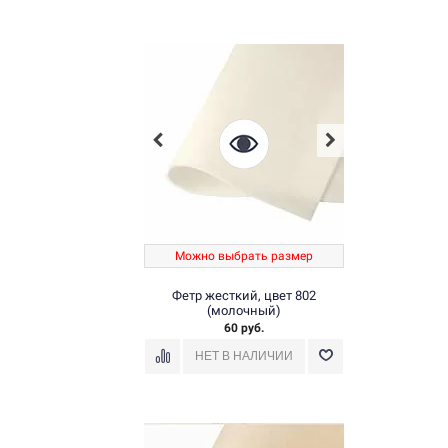
Можно выбрать размер
Фетр жесткий, цвет 802
(молочный)
60 руб.