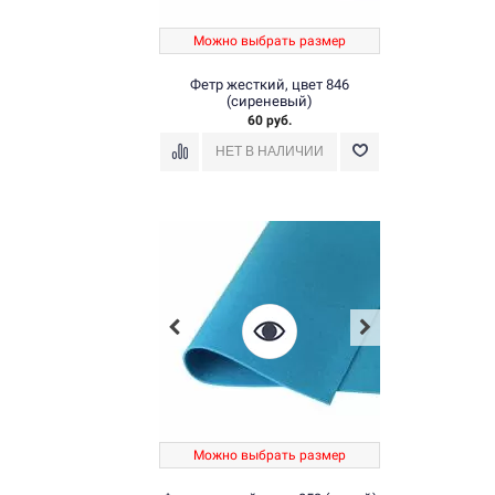
Можно выбрать размер
Фетр жесткий, цвет 846
(сиреневый)
60 руб.
Можно выбрать размер