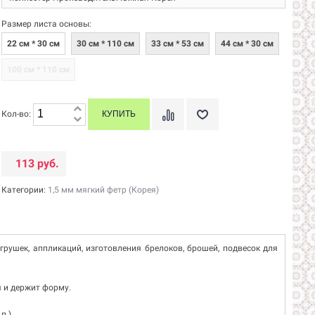
Размер листа основы:
22 см * 30 см
30 см * 110 см
33 см * 53 см
44 см * 30 см
100 см * 110 см
Кол-во:
113 руб.
Категории:
1,5 мм мягкий фетр (Корея)
игрушек, аппликаций, изготовления брелоков, брошей, подвесок для
я и держит форму.
п.)