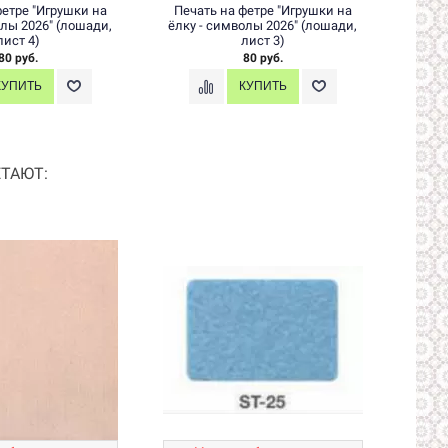
фетре "Игрушки на
Печать на фетре "Игрушки на
Печа
олы 2026" (лошади,
ёлку - символы 2026" (лошади,
ёлку 
лист 4)
лист 3)
80 руб.
80 руб.
ТАЮТ: