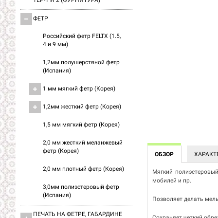
ТЕР-1 И 2 (ФУРНИТУРА)
ФЕТР
Российский фетр FELTX (1.5,
4 и 9 мм)
1,2мм полушерстяной фетр
(Испания)
1 мм мягкий фетр (Корея)
1,2мм жесткий фетр (Корея)
1,5 мм мягкий фетр (Корея)
2,0 мм жесткий меланжевый
фетр (Корея)
ОБЗОР
ХАРАКТ
2,0 мм плотный фетр (Корея)
Мягкий полиэстеровый 
мобилей и пр.
3,0мм полиэстеровый фетр
(Испания)
Позволяет делать мель
ПЕЧАТЬ НА ФЕТРЕ, ГАБАРДИНЕ
Сохраняет четкий обре