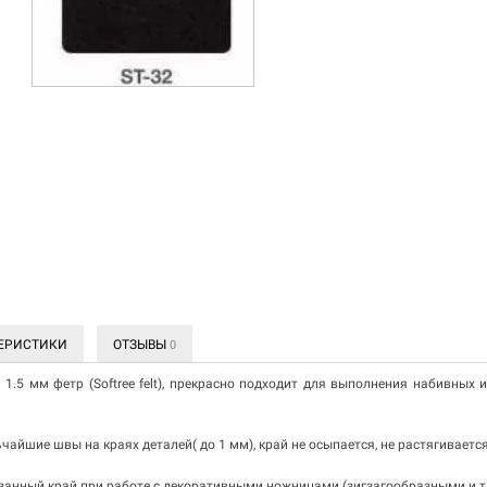
ЕРИСТИКИ
ОТЗЫВЫ
0
1.5 мм фетр (Softree felt), прекрасно подходит для выполнения набивных 
чайшие швы на краях деталей( до 1 мм), край не осыпается, не растягиваетс
занный край при работе с декоративными ножницами (зигзагообразными и т.