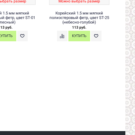
ыбрать размер
Можно выбрать размер
М
й 1.5 мм мягкий
Корейский 1.5 мм мягкий
Ко
й фетр, цвет ST-01
полиэстеровый фетр, цвет ST-25
полиэ
елесный)
(небесно-голубой)
13 руб.
113 руб.