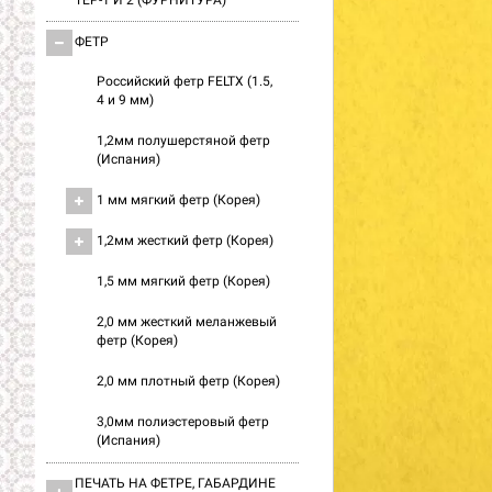
ТЕР-1 И 2 (ФУРНИТУРА)
ФЕТР
Российский фетр FELTX (1.5,
4 и 9 мм)
1,2мм полушерстяной фетр
(Испания)
1 мм мягкий фетр (Корея)
1,2мм жесткий фетр (Корея)
1,5 мм мягкий фетр (Корея)
2,0 мм жесткий меланжевый
фетр (Корея)
2,0 мм плотный фетр (Корея)
3,0мм полиэстеровый фетр
(Испания)
ПЕЧАТЬ НА ФЕТРЕ, ГАБАРДИНЕ