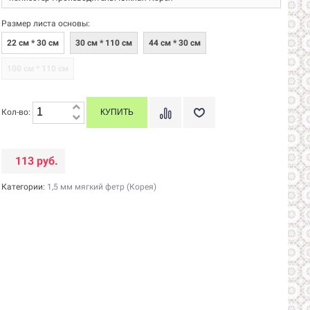
Размер листа основы:
22 см * 30 см
30 см * 110 см
44 см * 30 см
100 см * 110 см
Кол-во:
113 руб.
Категории:
1,5 мм мягкий фетр (Корея)