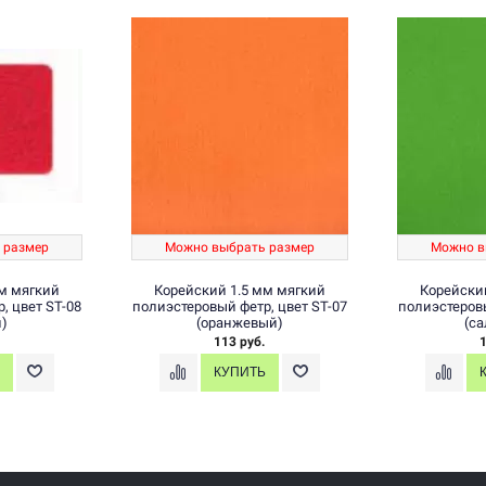
 размер
Можно выбрать размер
Можно в
м мягкий
Корейский 1.5 мм мягкий
Корейски
, цвет ST-08
полиэстеровый фетр, цвет ST-07
полиэстеровы
)
(оранжевый)
(с
113 руб.
1