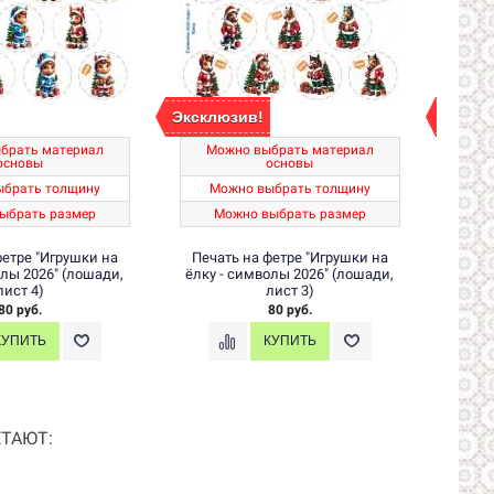
Эксклюзив!
Экскл
брать материал
Можно выбрать материал
Мо
основы
основы
ыбрать толщину
Можно выбрать толщину
М
ыбрать размер
Можно выбрать размер
М
фетре "Игрушки на
Печать на фетре "Игрушки на
Печа
олы 2026" (лошади,
ёлку - символы 2026" (лошади,
ёлку 
лист 4)
лист 3)
80 руб.
80 руб.
ТАЮТ: