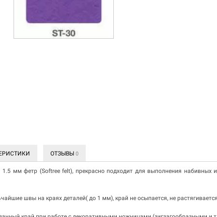
ЕРИСТИКИ
ОТЗЫВЫ
0
1.5 мм фетр (Softree felt), прекрасно подходит для выполнения набивных 
чайшие швы на краях деталей( до 1 мм), край не осыпается, не растягиваетс
занный край при работе с декоративными ножницами (зигзагообразными и т.