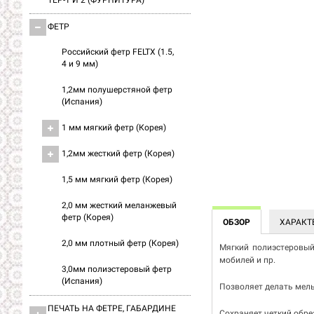
ТЕР-1 И 2 (ФУРНИТУРА)
ФЕТР
Российский фетр FELTX (1.5,
4 и 9 мм)
1,2мм полушерстяной фетр
(Испания)
1 мм мягкий фетр (Корея)
1,2мм жесткий фетр (Корея)
1,5 мм мягкий фетр (Корея)
2,0 мм жесткий меланжевый
фетр (Корея)
ОБЗОР
ХАРАКТ
2,0 мм плотный фетр (Корея)
Мягкий полиэстеровый 
мобилей и пр.
3,0мм полиэстеровый фетр
(Испания)
Позволяет делать мель
ПЕЧАТЬ НА ФЕТРЕ, ГАБАРДИНЕ
Сохраняет четкий обре