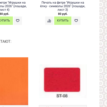
фетре "Игрушки на
Печать на фетре "Игрушки на
Печа
олы 2026" (лошади,
ёлку - символы 2026" (лошади,
ёлку 
лист 4)
лист 3)
80 руб.
80 руб.
ТАЮТ: