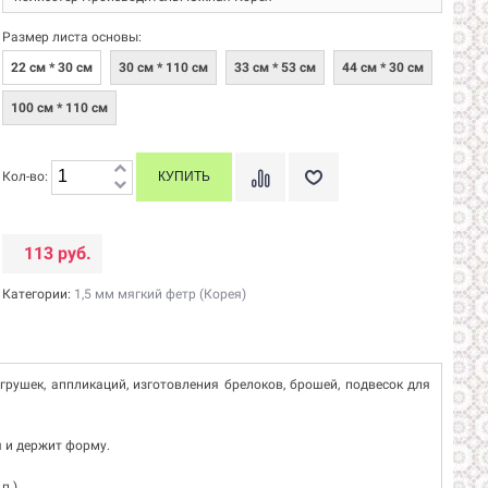
Размер листа основы:
22 см * 30 см
30 см * 110 см
33 см * 53 см
44 см * 30 см
100 см * 110 см
Кол-во:
113 руб.
Категории:
1,5 мм мягкий фетр (Корея)
игрушек, аппликаций, изготовления брелоков, брошей, подвесок для
я и держит форму.
п.)