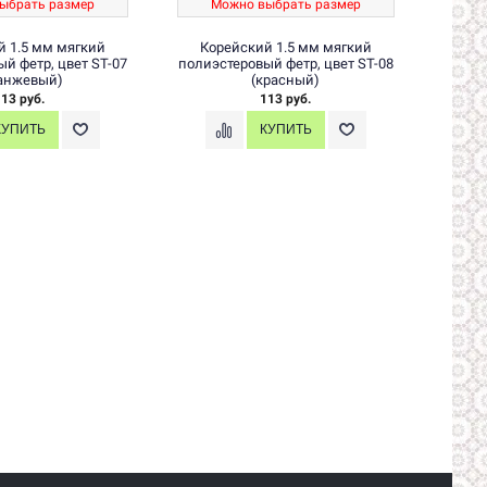
ыбрать размер
Можно выбрать размер
М
й 1.5 мм мягкий
Корейский 1.5 мм мягкий
Ко
й фетр, цвет ST-07
полиэстеровый фетр, цвет ST-08
полиэ
анжевый)
(красный)
13 руб.
113 руб.