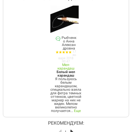
Рыбченк
о Анна
Алексан
дровна
17
ян
варя 2018
00:47
Мел-
карандаш
Белый мел
карандаш
Я пользуюсь
белым
карандашом,
специально взяла
для фетра темных
оттенков, цветной
маркер на них не
виден. Мелом
великолепно
получается...
Еще
РЕКОМЕНДУЕМ: