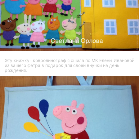
Эту книжку- ковролинограф я сшила по МК Елены Ивановой
из вашего фетра в подарок для своей внучки на день
рождения.