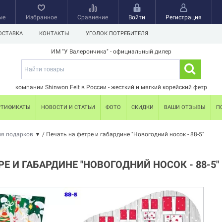
ые
Избранное
Сравнение
Войти
Регистрация
ОСТАВКА
КОНТАКТЫ
УГОЛОК ПОТРЕБИТЕЛЯ
ИМ "У Валерончика" - официальный дилер
компании Shinwon Felt в России - жесткий и мягкий корейский фетр
РТИФИКАТЫ
НОВОСТИ И СТАТЬИ
ФОТО
СКИДКИ
ВАШИ ОТЗЫВЫ
П
ля подарков
▼
/
Печать на фетре и габардине "Новогодний носок - 88-5"
РЕ И ГАБАРДИНЕ "НОВОГОДНИЙ НОСОК - 88-5"