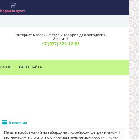
Корзина пуста
Интернет-магазин фетра и товаров для рукоделия.
Звоните:
+7 (977) 329-12-08
ОМОЩЬ
КАРТА САЙТА
В наличии
Печать изображений на габардине и корейском фетре - мягком 1
мм, жестком 1.2 мм, 2.0 мм плотном Возможные размеры листа -