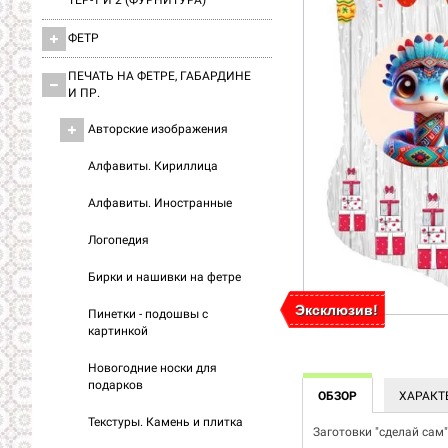
ТЕР-1 И 2 (ФУРНИТУРА)
ФЕТР
ПЕЧАТЬ НА ФЕТРЕ, ГАБАРДИНЕ
И ПР.
Авторские изображения
Алфавиты. Кириллица
Алфавиты. Иностранные
Логопедия
Бирки и нашивки на фетре
Эксклюзив!
Эксклюзив!
Пинетки - подошвы с
картинкой
Новогодние носки для
подарков
ОБЗОР
ХАРАКТ
Текстуры. Камень и плитка
Заготовки "сделай сам