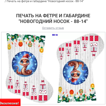
/
Печать на фетре и габардине "Новогодний носок - 88-14"
ПЕЧАТЬ НА ФЕТРЕ И ГАБАРДИНЕ
"НОВОГОДНИЙ НОСОК - 88-14"
Оставить отзыв
Эксклюзив!
Эксклюзив!