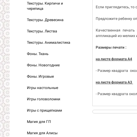
Текстуры. Кирпичи и
Если приглядитесь, то
черепица
Предложите ребенку оп
Текстуры. Древесина
Качественная печать 
Текстуры. Листва
аппликаций из мелких 
Текстуры. Анималистика
Размеры печати :
Фоны. Ткань
на листе формата А4
Фоны. Новогодние
- Размер квадрата окол
Фоны. Игровые
на листе формата А3
Игры настольные
- Размер квадрата окол
Игры головоломки
Игры с прищепками
Магия для ГП
Магия для Алисы