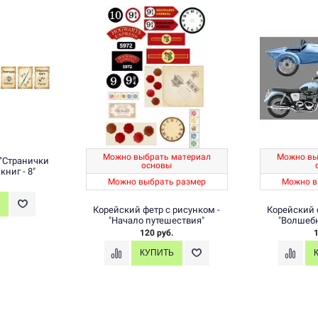
ериал
Можно выбрать материал
Печать на лента
основы
для волшебны
змер
Можно выбрать размер
50 р
унком -
Печать для книги, сумочки или
орт"
подушки - дизайн 285
70 руб.