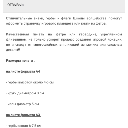
ОТЗЫВЫ
0
Отличительные знаки, гербы и флаги Школы волшебства помогут
оформить страничку игрового планшета или книги из фетра.
Качественная печать на фетре или габардине, укрепленном
флизелином, не только ускорят процесс создания игровой локации,
но и спасут от многослойных аппликаций из мелких или сложных
деталей!
Размеры печати :
на листе формата А4
- гербы высотой около 4-5 см,
- круги диаметром 3 см
- часы диаметр 5 см
на листе формата А3
- гербы около 6-7,5 см