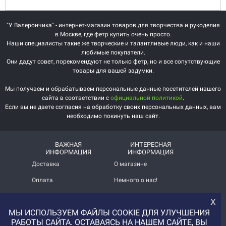
"У Валерончика" - интернет-магазин товаров для творчества и рукоделия
в Москве, где фетр купить очень просто.
Наши специалисты такие же творческие и талантливые люди, как и наши
любимые покупатели.
Они дадут совет, порекомендуют не только фетр, но и все сопутствующие
товары для вашей задумки.
Мы получаем и обрабатываем персональные данные посетителей нашего
сайта в соответствии с
официальной политикой
.
Если вы не даете согласия на обработку своих персональных данных, вам
необходимо покинуть наш сайт.
ВАЖНАЯ
ИНТЕРЕСНАЯ
ИНФОРМАЦИЯ
ИНФОРМАЦИЯ
Доставка
О магазине
Оплата
Немного о нас!
Помощь
Отзывы о магазине
х
МЫ ИСПОЛЬЗУЕМ ФАЙЛЫ COOKIE ДЛЯ УЛУЧШЕНИЯ
Политика
Услуга печати на фетре
конфиденциальности
и вопросы АП
РАБОТЫ САЙТА. ОСТАВАЯСЬ НА НАШЕМ САЙТЕ, ВЫ