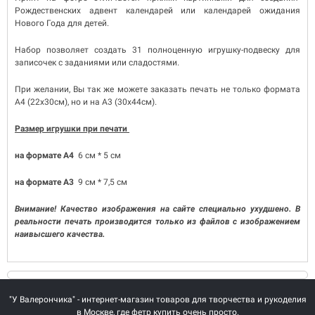
Рождественских адвент календарей или календарей ожидания
Нового Года для детей.
Набор позволяет создать 31 полноценную игрушку-подвеску для
записочек с заданиями или сладостями.
При желании, Вы так же можете заказать печать не только формата
A4 (22х30см), но и на A3 (30х44см).
Размер игрушки при печати
на формате А4
6 см * 5 см
на формате А3
9 см * 7,5 см
Внимание! Качество изображения на сайте специально ухудшено. В
реальности печать производится только из файлов с изображением
наивысшего качества.
"У Валерончика" - интернет-магазин товаров для творчества и рукоделия
в Москве, где фетр купить очень просто.