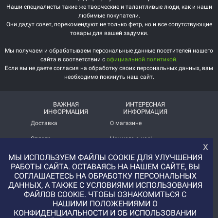
Наши специалисты такие же творческие и талантливые люди, как и наши
любимые покупатели.
Они дадут совет, порекомендуют не только фетр, но и все сопутствующие
товары для вашей задумки.
Мы получаем и обрабатываем персональные данные посетителей нашего
сайта в соответствии с
официальной политикой
.
Если вы не даете согласия на обработку своих персональных данных, вам
необходимо покинуть наш сайт.
ВАЖНАЯ
ИНТЕРЕСНАЯ
ИНФОРМАЦИЯ
ИНФОРМАЦИЯ
Доставка
О магазине
Оплата
Немного о нас!
х
Помощь
Отзывы о магазине
МЫ ИСПОЛЬЗУЕМ ФАЙЛЫ COOKIE ДЛЯ УЛУЧШЕНИЯ
РАБОТЫ САЙТА. ОСТАВАЯСЬ НА НАШЕМ САЙТЕ, ВЫ
Политика
Услуга печати на фетре
СОГЛАШАЕТЕСЬ НА ОБРАБОТКУ ПЕРСОНАЛЬНЫХ
конфиденциальности
и вопросы АП
ДАННЫХ, А ТАКЖЕ С УСЛОВИЯМИ ИСПОЛЬЗОВАНИЯ
ФАЙЛОВ COOKIE. ЧТОБЫ ОЗНАКОМИТЬСЯ С
+7 (977) 329-12-08
НАШИМИ ПОЛОЖЕНИЯМИ О
info@uvaleronchika.ru
КОНФИДЕНЦИАЛЬНОСТИ И ОБ ИСПОЛЬЗОВАНИИ