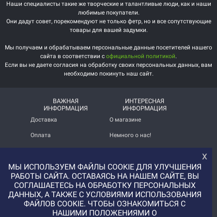
Наши специалисты такие же творческие и талантливые люди, как и наши
любимые покупатели.
Они дадут совет, порекомендуют не только фетр, но и все сопутствующие
товары для вашей задумки.
Мы получаем и обрабатываем персональные данные посетителей нашего
сайта в соответствии с
официальной политикой
.
Если вы не даете согласия на обработку своих персональных данных, вам
необходимо покинуть наш сайт.
ВАЖНАЯ
ИНТЕРЕСНАЯ
ИНФОРМАЦИЯ
ИНФОРМАЦИЯ
Доставка
О магазине
Оплата
Немного о нас!
Помощь
Отзывы о магазине
х
МЫ ИСПОЛЬЗУЕМ ФАЙЛЫ COOKIE ДЛЯ УЛУЧШЕНИЯ
Политика
Услуга печати на фетре
конфиденциальности
и вопросы АП
РАБОТЫ САЙТА. ОСТАВАЯСЬ НА НАШЕМ САЙТЕ, ВЫ
СОГЛАШАЕТЕСЬ НА ОБРАБОТКУ ПЕРСОНАЛЬНЫХ
+7 (977) 329-12-08
ДАННЫХ, А ТАКЖЕ С УСЛОВИЯМИ ИСПОЛЬЗОВАНИЯ
info@uvaleronchika.ru
ФАЙЛОВ COOKIE. ЧТОБЫ ОЗНАКОМИТЬСЯ С
НАШИМИ ПОЛОЖЕНИЯМИ О