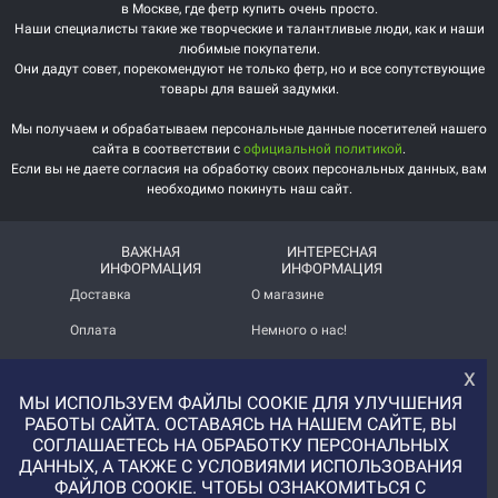
в Москве, где фетр купить очень просто.
Наши специалисты такие же творческие и талантливые люди, как и наши
любимые покупатели.
Они дадут совет, порекомендуют не только фетр, но и все сопутствующие
товары для вашей задумки.
Мы получаем и обрабатываем персональные данные посетителей нашего
сайта в соответствии с
официальной политикой
.
Если вы не даете согласия на обработку своих персональных данных, вам
необходимо покинуть наш сайт.
ВАЖНАЯ
ИНТЕРЕСНАЯ
ИНФОРМАЦИЯ
ИНФОРМАЦИЯ
Доставка
О магазине
Оплата
Немного о нас!
Помощь
Отзывы о магазине
х
МЫ ИСПОЛЬЗУЕМ ФАЙЛЫ COOKIE ДЛЯ УЛУЧШЕНИЯ
Политика
Услуга печати на фетре
конфиденциальности
и вопросы АП
РАБОТЫ САЙТА. ОСТАВАЯСЬ НА НАШЕМ САЙТЕ, ВЫ
СОГЛАШАЕТЕСЬ НА ОБРАБОТКУ ПЕРСОНАЛЬНЫХ
+7 (977) 329-12-08
ДАННЫХ, А ТАКЖЕ С УСЛОВИЯМИ ИСПОЛЬЗОВАНИЯ
info@uvaleronchika.ru
ФАЙЛОВ COOKIE. ЧТОБЫ ОЗНАКОМИТЬСЯ С