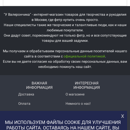
"У Валерончика" - интернет-магазин товаров для творчества и рукоделия
в Москве, где фетр купить очень просто.
Наши специалисты такие же творческие и талантливые люди, как и наши
любимые покупатели.
Они дадут совет, порекомендуют не только фетр, но и все сопутствующие
товары для вашей задумки.
Мы получаем и обрабатываем персональные данные посетителей нашего
сайта в соответствии с
официальной политикой
.
Если вы не даете согласия на обработку своих персональных данных, вам
необходимо покинуть наш сайт.
ВАЖНАЯ
ИНТЕРЕСНАЯ
ИНФОРМАЦИЯ
ИНФОРМАЦИЯ
Доставка
О магазине
Оплата
Немного о нас!
Помощь
Отзывы о магазине
х
МЫ ИСПОЛЬЗУЕМ ФАЙЛЫ COOKIE ДЛЯ УЛУЧШЕНИЯ
Политика
Услуга печати на фетре
конфиденциальности
и вопросы АП
РАБОТЫ САЙТА. ОСТАВАЯСЬ НА НАШЕМ САЙТЕ, ВЫ