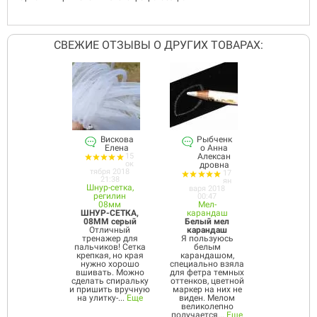
СВЕЖИЕ ОТЗЫВЫ О ДРУГИХ ТОВАРАХ:
Вискова
Рыбченк
Елена
о Анна
15
Алексан
ок
дровна
тября 2018
17
21:38
ян
Шнур-сетка,
варя 2018
регилин
00:47
08мм
Мел-
ШНУР-СЕТКА,
карандаш
08ММ серый
Белый мел
Отличный
карандаш
тренажер для
Я пользуюсь
пальчиков! Сетка
белым
крепкая, но края
карандашом,
нужно хорошо
специально взяла
вшивать. Можно
для фетра темных
сделать спиральку
оттенков, цветной
и пришить вручную
маркер на них не
на улитку-...
Еще
виден. Мелом
великолепно
получается...
Еще