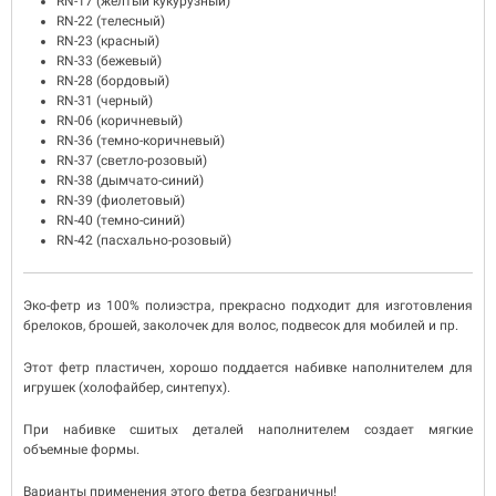
RN-17 (желтый кукурузный)
RN-22 (телесный)
RN-23 (красный)
RN-33 (бежевый)
RN-28 (бордовый)
RN-31 (черный)
RN-06 (коричневый)
RN-36 (темно-коричневый)
RN-37 (светло-розовый)
RN-38 (дымчато-синий)
RN-39 (фиолетовый)
RN-40 (темно-синий)
RN-42 (пасхально-розовый)
Эко-фетр из 100% полиэстра, прекрасно подходит для изготовления
брелоков, брошей, заколочек для волос, подвесок для мобилей и пр.
Этот фетр пластичен, хорошо поддается набивке наполнителем для
игрушек (холофайбер, синтепух).
При набивке сшитых деталей наполнителем создает мягкие
объемные формы.
Варианты применения этого фетра безграничны!