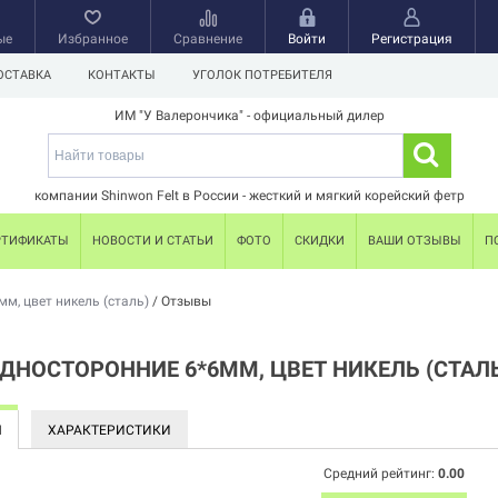
ые
Избранное
Сравнение
Войти
Регистрация
ОСТАВКА
КОНТАКТЫ
УГОЛОК ПОТРЕБИТЕЛЯ
ИМ "У Валерончика" - официальный дилер
компании Shinwon Felt в России - жесткий и мягкий корейский фетр
РТИФИКАТЫ
НОВОСТИ И СТАТЬИ
ФОТО
СКИДКИ
ВАШИ ОТЗЫВЫ
П
м, цвет никель (сталь)
/
Отзывы
ДНОСТОРОННИЕ 6*6ММ, ЦВЕТ НИКЕЛЬ (СТАЛ
Ы
ХАРАКТЕРИСТИКИ
Средний рейтинг:
0.00