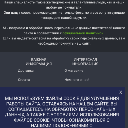
Наши специалисты такие же творческие и талантливые люди, как и наши
любимые покупатели.
Они дадут совет, порекомендуют не только фетр, но и все сопутствующие
товары для вашей задумки.
Мы получаем и обрабатываем персональные данные посетителей нашего
сайта в соответствии с
официальной политикой
.
Если вы не даете согласия на обработку своих персональных данных, вам
необходимо покинуть наш сайт.
ВАЖНАЯ
ИНТЕРЕСНАЯ
ИНФОРМАЦИЯ
ИНФОРМАЦИЯ
Доставка
О магазине
Оплата
Немного о нас!
Помощь
Отзывы о магазине
х
МЫ ИСПОЛЬЗУЕМ ФАЙЛЫ COOKIE ДЛЯ УЛУЧШЕНИЯ
Политика
Услуга печати на фетре
конфиденциальности
и вопросы АП
РАБОТЫ САЙТА. ОСТАВАЯСЬ НА НАШЕМ САЙТЕ, ВЫ
СОГЛАШАЕТЕСЬ НА ОБРАБОТКУ ПЕРСОНАЛЬНЫХ
+7 (977) 329-12-08
ДАННЫХ, А ТАКЖЕ С УСЛОВИЯМИ ИСПОЛЬЗОВАНИЯ
info@uvaleronchika.ru
ФАЙЛОВ COOKIE. ЧТОБЫ ОЗНАКОМИТЬСЯ С
НАШИМИ ПОЛОЖЕНИЯМИ О