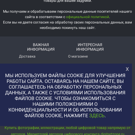
товары для вашей задумки.
Мы получаем и обрабатываем персональные данные посетителей нашего
сайта в соответствии с
официальной политикой
.
Если вы не даете согласия на обработку своих персональных данных, вам
необходимо покинуть наш сайт.
ВАЖНАЯ
ИНТЕРЕСНАЯ
ИНФОРМАЦИЯ
ИНФОРМАЦИЯ
Доставка
О магазине
Оплата
Немного о нас!
х
МЫ ИСПОЛЬЗУЕМ ФАЙЛЫ COOKIE ДЛЯ УЛУЧШЕНИЯ
Помощь
Отзывы о магазине
РАБОТЫ САЙТА. ОСТАВАЯСЬ НА НАШЕМ САЙТЕ, ВЫ
Политика
Услуга печати на фетре
СОГЛАШАЕТЕСЬ НА ОБРАБОТКУ ПЕРСОНАЛЬНЫХ
конфиденциальности
и вопросы АП
ДАННЫХ, А ТАКЖЕ С УСЛОВИЯМИ ИСПОЛЬЗОВАНИЯ
ФАЙЛОВ COOKIE. ЧТОБЫ ОЗНАКОМИТЬСЯ С
+7 (977) 329-12-08
НАШИМИ ПОЛОЖЕНИЯМИ О
info@uvaleronchika.ru
КОНФИДЕНЦИАЛЬНОСТИ И ОБ ИСПОЛЬЗОВАНИИ
ФАЙЛОВ COOKIE, НАЖМИТЕ
ЗДЕСЬ
.
2013 © У Валерончика, 2026
Купить фотографии, иллюстрации, любой цифровой товар напрямую от
авторов. Маркетплей авторов цифрового контента digitartzone.ru