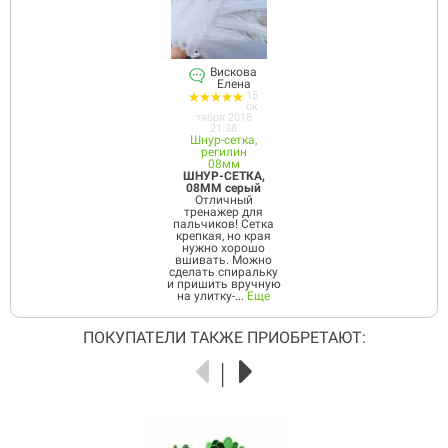
Вискова
Елена
15
ок
тября 2018
21:38
Шнур-сетка,
регилин
08мм
ШНУР-СЕТКА,
08ММ серый
Отличный
тренажер для
пальчиков! Сетка
крепкая, но края
нужно хорошо
вшивать. Можно
сделать спиральку
и пришить вручную
на улитку-...
Еще
ПОКУПАТЕЛИ ТАКЖЕ ПРИОБРЕТАЮТ: