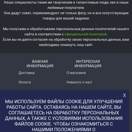
Наши специалисты такие же творческие и талантливые люди, как и наши
любимые покупатели.
Они дадут совет, порекомендуют не только фетр, но и все сопутствующие
товары для вашей задумки.
Мы получаем и обрабатываем персональные данные посетителей нашего
сайта в соответствии с
официальной политикой
.
Если вы не даете согласия на обработку своих персональных данных, вам
необходимо покинуть наш сайт.
ВАЖНАЯ
ИНТЕРЕСНАЯ
ИНФОРМАЦИЯ
ИНФОРМАЦИЯ
Доставка
О магазине
Оплата
Немного о нас!
Помощь
Отзывы о магазине
х
МЫ ИСПОЛЬЗУЕМ ФАЙЛЫ COOKIE ДЛЯ УЛУЧШЕНИЯ
Политика
Услуга печати на фетре
конфиденциальности
и вопросы АП
РАБОТЫ САЙТА. ОСТАВАЯСЬ НА НАШЕМ САЙТЕ, ВЫ
СОГЛАШАЕТЕСЬ НА ОБРАБОТКУ ПЕРСОНАЛЬНЫХ
+7 (977) 329-12-08
ДАННЫХ, А ТАКЖЕ С УСЛОВИЯМИ ИСПОЛЬЗОВАНИЯ
info@uvaleronchika.ru
ФАЙЛОВ COOKIE. ЧТОБЫ ОЗНАКОМИТЬСЯ С
НАШИМИ ПОЛОЖЕНИЯМИ О