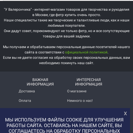
"У Валерончика" - интернет-магазин товаров для творчества и рукоделия
в Москве, где фетр купить очень просто.
Наши специалисты такие же творческие и талантливые люди, как и наши
любимые покупатели.
Они дадут совет, порекомендуют не только фетр, но и все сопутствующие
товары для вашей задумки.
Мы получаем и обрабатываем персональные данные посетителей нашего
сайта в соответствии с
официальной политикой
.
Если вы не даете согласия на обработку своих персональных данных, вам
необходимо покинуть наш сайт.
ВАЖНАЯ
ИНТЕРЕСНАЯ
ИНФОРМАЦИЯ
ИНФОРМАЦИЯ
Доставка
О магазине
Оплата
Немного о нас!
Помощь
Отзывы о магазине
х
МЫ ИСПОЛЬЗУЕМ ФАЙЛЫ COOKIE ДЛЯ УЛУЧШЕНИЯ
Политика
Услуга печати на фетре
конфиденциальности
и вопросы АП
РАБОТЫ САЙТА. ОСТАВАЯСЬ НА НАШЕМ САЙТЕ, ВЫ
СОГЛАШАЕТЕСЬ НА ОБРАБОТКУ ПЕРСОНАЛЬНЫХ