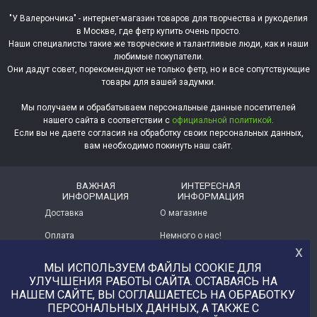
"У Валерончика" - интернет-магазин товаров для творчества и рукоделия
в Москве, где фетр купить очень просто.
Наши специалисты такие же творческие и талантливые люди, как и наши
любимые покупатели.
Они дадут совет, порекомендуют не только фетр, но и все сопутствующие
товары для вашей задумки.
Мы получаем и обрабатываем персональные данные посетителей
нашего сайта в соответствии с
официальной политикой
.
Если вы не даете согласия на обработку своих персональных данных,
вам необходимо покинуть наш сайт.
ВАЖНАЯ
ИНТЕРЕСНАЯ
ИНФОРМАЦИЯ
ИНФОРМАЦИЯ
Доставка
О магазине
Оплата
Немного о нас!
х
Помощь
Отзывы о магазине
МЫ ИСПОЛЬЗУЕМ ФАЙЛЫ COOKIE ДЛЯ
УЛУЧШЕНИЯ РАБОТЫ САЙТА. ОСТАВАЯСЬ НА
Политика
Услуга печати на фетре
конфиденциальности
и вопросы АП
НАШЕМ САЙТЕ, ВЫ СОГЛАШАЕТЕСЬ НА ОБРАБОТКУ
ПЕРСОНАЛЬНЫХ ДАННЫХ, А ТАКЖЕ С