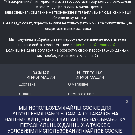
"У Валерончика" - интернет-магазин товаров для творчества и рукоделия
в Москве, где фетр купить очень просто.
Наши специалисты такие же творческие и талантливые люди, как и наши
любимые покупатели.
Они дадут совет, порекомендуют не только фетр, но и все сопутствующие
товары для вашей задумки.
Мы получаем и обрабатываем персональные данные посетителей
нашего сайта в соответствии с
официальной политикой
.
Если вы не даете согласия на обработку своих персональных данных,
вам необходимо покинуть наш сайт.
ВАЖНАЯ
ИНТЕРЕСНАЯ
ИНФОРМАЦИЯ
ИНФОРМАЦИЯ
Доставка
О магазине
Оплата
Немного о нас!
х
Помощь
Отзывы о магазине
МЫ ИСПОЛЬЗУЕМ ФАЙЛЫ COOKIE ДЛЯ
УЛУЧШЕНИЯ РАБОТЫ САЙТА. ОСТАВАЯСЬ НА
Политика
Услуга печати на фетре
конфиденциальности
и вопросы АП
НАШЕМ САЙТЕ, ВЫ СОГЛАШАЕТЕСЬ НА ОБРАБОТКУ
ПЕРСОНАЛЬНЫХ ДАННЫХ, А ТАКЖЕ С
+7 (977) 329-12-08
УСЛОВИЯМИ ИСПОЛЬЗОВАНИЯ ФАЙЛОВ COOKIE.