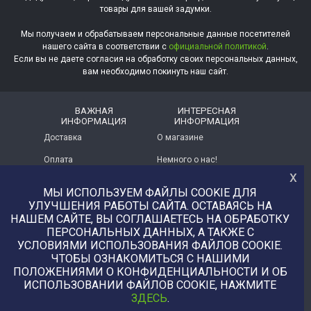
товары для вашей задумки.
Мы получаем и обрабатываем персональные данные посетителей
нашего сайта в соответствии с
официальной политикой
.
Если вы не даете согласия на обработку своих персональных данных,
вам необходимо покинуть наш сайт.
ВАЖНАЯ
ИНТЕРЕСНАЯ
ИНФОРМАЦИЯ
ИНФОРМАЦИЯ
Доставка
О магазине
Оплата
Немного о нас!
х
Помощь
Отзывы о магазине
МЫ ИСПОЛЬЗУЕМ ФАЙЛЫ COOKIE ДЛЯ
Политика
Услуга печати на фетре
УЛУЧШЕНИЯ РАБОТЫ САЙТА. ОСТАВАЯСЬ НА
конфиденциальности
и вопросы АП
НАШЕМ САЙТЕ, ВЫ СОГЛАШАЕТЕСЬ НА ОБРАБОТКУ
ПЕРСОНАЛЬНЫХ ДАННЫХ, А ТАКЖЕ С
+7 (977) 329-12-08
УСЛОВИЯМИ ИСПОЛЬЗОВАНИЯ ФАЙЛОВ COOKIE.
info@uvaleronchika.ru
ЧТОБЫ ОЗНАКОМИТЬСЯ С НАШИМИ
ПОЛОЖЕНИЯМИ О КОНФИДЕНЦИАЛЬНОСТИ И ОБ
2013 © У Валерончика, 2026
ИСПОЛЬЗОВАНИИ ФАЙЛОВ COOKIE, НАЖМИТЕ
ЗДЕСЬ
.
Купить фотографии, иллюстрации, любой цифровой товар напрямую от