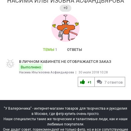
НАСИМА ИЛЬГИЗОВНА АСФАНДЬЯРОВА
+0
ТЕМЫ
ОТВЕТЫ
1
В ЛИЧНОМ КАБИНЕТЕ НЕ ОТОБРАЖАЕТСЯ ЗАКАЗ
Выполнено
Насима Ильгизовна Асфандьярова
30 июля 2018 10:28
7 ответов
+1
"У Валерончика" - интернет-магазин товаров для творчества и рукоделия
в Москве, где фетр купить очень просто.
Наши специалисты такие же творческие и талантливые люди, как и наши
любимые покупатели.
Они дадут совет, порекомендуют не только фетр, но и все сопутствующие