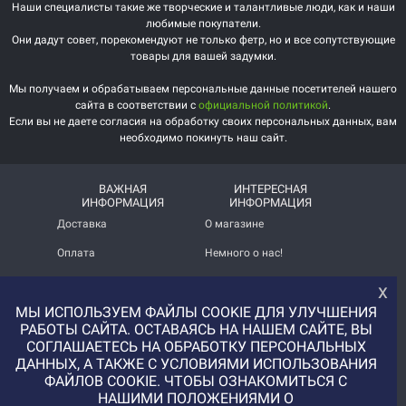
Наши специалисты такие же творческие и талантливые люди, как и наши
любимые покупатели.
Они дадут совет, порекомендуют не только фетр, но и все сопутствующие
товары для вашей задумки.
Мы получаем и обрабатываем персональные данные посетителей нашего
сайта в соответствии с
официальной политикой
.
Если вы не даете согласия на обработку своих персональных данных, вам
необходимо покинуть наш сайт.
ВАЖНАЯ
ИНТЕРЕСНАЯ
ИНФОРМАЦИЯ
ИНФОРМАЦИЯ
Доставка
О магазине
Оплата
Немного о нас!
Помощь
Отзывы о магазине
х
МЫ ИСПОЛЬЗУЕМ ФАЙЛЫ COOKIE ДЛЯ УЛУЧШЕНИЯ
Политика
Услуга печати на фетре
конфиденциальности
и вопросы АП
РАБОТЫ САЙТА. ОСТАВАЯСЬ НА НАШЕМ САЙТЕ, ВЫ
СОГЛАШАЕТЕСЬ НА ОБРАБОТКУ ПЕРСОНАЛЬНЫХ
+7 (977) 329-12-08
ДАННЫХ, А ТАКЖЕ С УСЛОВИЯМИ ИСПОЛЬЗОВАНИЯ
info@uvaleronchika.ru
ФАЙЛОВ COOKIE. ЧТОБЫ ОЗНАКОМИТЬСЯ С
НАШИМИ ПОЛОЖЕНИЯМИ О