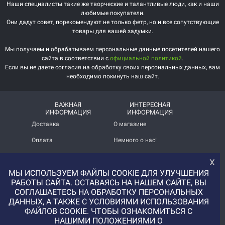
Наши специалисты такие же творческие и талантливые люди, как и наши
любимые покупатели.
Они дадут совет, порекомендуют не только фетр, но и все сопутствующие
товары для вашей задумки.
Мы получаем и обрабатываем персональные данные посетителей нашего
сайта в соответствии с
официальной политикой
.
Если вы не даете согласия на обработку своих персональных данных, вам
необходимо покинуть наш сайт.
ВАЖНАЯ
ИНТЕРЕСНАЯ
ИНФОРМАЦИЯ
ИНФОРМАЦИЯ
Доставка
О магазине
Оплата
Немного о нас!
Помощь
Отзывы о магазине
х
МЫ ИСПОЛЬЗУЕМ ФАЙЛЫ COOKIE ДЛЯ УЛУЧШЕНИЯ
Политика
Услуга печати на фетре
конфиденциальности
и вопросы АП
РАБОТЫ САЙТА. ОСТАВАЯСЬ НА НАШЕМ САЙТЕ, ВЫ
СОГЛАШАЕТЕСЬ НА ОБРАБОТКУ ПЕРСОНАЛЬНЫХ
+7 (977) 329-12-08
ДАННЫХ, А ТАКЖЕ С УСЛОВИЯМИ ИСПОЛЬЗОВАНИЯ
info@uvaleronchika.ru
ФАЙЛОВ COOKIE. ЧТОБЫ ОЗНАКОМИТЬСЯ С
НАШИМИ ПОЛОЖЕНИЯМИ О