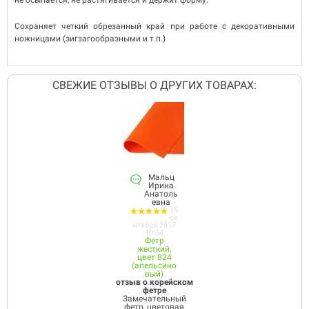
не осыпается, не растягивается и держит форму.
Сохраняет четкий обрезанный край при работе с декоративными
ножницами (зигзагообразными и т.п.)
СВЕЖИЕ ОТЗЫВЫ О ДРУГИХ ТОВАРАХ:
Мальц
Ирина
Анатоль
евна
15
се
нтября 2017
10:54
Фетр
жесткий,
цвет 824
(апельсино
вый)
отзыв о корейском
фетре
Замечательный
фетр, цветовая