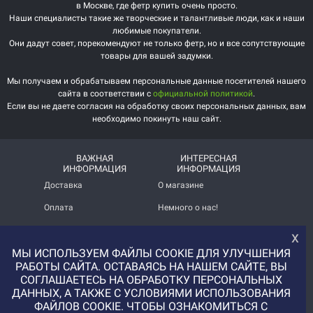
в Москве, где фетр купить очень просто.
Наши специалисты такие же творческие и талантливые люди, как и наши
любимые покупатели.
Они дадут совет, порекомендуют не только фетр, но и все сопутствующие
товары для вашей задумки.
Мы получаем и обрабатываем персональные данные посетителей нашего
сайта в соответствии с
официальной политикой
.
Если вы не даете согласия на обработку своих персональных данных, вам
необходимо покинуть наш сайт.
ВАЖНАЯ
ИНТЕРЕСНАЯ
ИНФОРМАЦИЯ
ИНФОРМАЦИЯ
Доставка
О магазине
Оплата
Немного о нас!
Помощь
Отзывы о магазине
х
МЫ ИСПОЛЬЗУЕМ ФАЙЛЫ COOKIE ДЛЯ УЛУЧШЕНИЯ
Политика
Услуга печати на фетре
конфиденциальности
и вопросы АП
РАБОТЫ САЙТА. ОСТАВАЯСЬ НА НАШЕМ САЙТЕ, ВЫ
СОГЛАШАЕТЕСЬ НА ОБРАБОТКУ ПЕРСОНАЛЬНЫХ
+7 (977) 329-12-08
ДАННЫХ, А ТАКЖЕ С УСЛОВИЯМИ ИСПОЛЬЗОВАНИЯ
info@uvaleronchika.ru
ФАЙЛОВ COOKIE. ЧТОБЫ ОЗНАКОМИТЬСЯ С