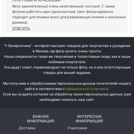
ПЛОТНЫЙ И КРАСИВЫЙ
Фетр замечательный, очень качественный, плотный. С таким
фетром работать одно удовольствие. Цвет фетра идеально
подходит для пошива кукол для развивающих книжек и кукольных
домиков.
ОТВЕТИТЬ
"У Валерончика" - интернет-магазин товаров для творчества и рукоделия
в Москве, где фетр купить очень просто.
Наши специалисты такие же творческие и талантливые люди, как и наши
любимые покупатели.
Они дадут совет, порекомендуют не только фетр, но и все сопутствующие
товары для вашей задумки.
Мы получаем и обрабатываем персональные данные посетителей нашего
сайта в соответствии с
официальной политикой
.
Если вы не даете согласия на обработку своих персональных данных, вам
необходимо покинуть наш сайт.
ВАЖНАЯ
ИНТЕРЕСНАЯ
ИНФОРМАЦИЯ
ИНФОРМАЦИЯ
Доставка
О магазине