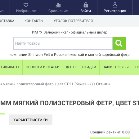
ые
Избранное
Сравнение
Войти
Регистрация
ОСТАВКА
КОНТАКТЫ
УГОЛОК ПОТРЕБИТЕЛЯ
ИМ "У Валерончика" - официальный дилер
компании Shinwon Felt в России - жесткий и мягкий корейский фетр
РТИФИКАТЫ
НОВОСТИ И СТАТЬИ
ФОТО
СКИДКИ
ВАШИ ОТЗЫВЫ
П
м мягкий полиэстеровый фетр, цвет ST-21 (бежевый)
/
Отзывы
 ММ МЯГКИЙ ПОЛИЭСТЕРОВЫЙ ФЕТР, ЦВЕТ S
Ы
ХАРАКТЕРИСТИКИ
Средний рейтинг:
0.00