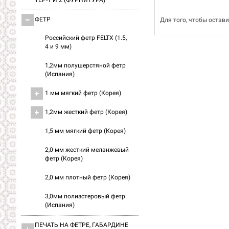
ТЕР-1 И 2 (ФУРНИТУРА)
ФЕТР
Для того, чтобы остав
Российский фетр FELTX (1.5,
4 и 9 мм)
1,2мм полушерстяной фетр
(Испания)
1 мм мягкий фетр (Корея)
1,2мм жесткий фетр (Корея)
1,5 мм мягкий фетр (Корея)
2,0 мм жесткий меланжевый
фетр (Корея)
2,0 мм плотный фетр (Корея)
3,0мм полиэстеровый фетр
(Испания)
ПЕЧАТЬ НА ФЕТРЕ, ГАБАРДИНЕ