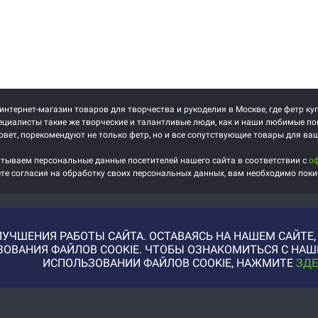
 интернет-магазин товаров для творчества и рукоделия в Москве, где фетр ку
циалисты такие же творческие и талантливые люди, как и наши любимые по
овет, порекомендуют не только фетр, но и все сопутствующие товары для ва
тываем персональные данные посетителей нашего сайта в соответствии с
о
ете согласия на обработку своих персональных данных, вам необходимо поки
УЧШЕНИЯ РАБОТЫ САЙТА. ОСТАВАЯСЬ НА НАШЕМ САЙТЕ
ЬЗОВАНИЯ ФАЙЛОВ COOKIE. ЧТОБЫ ОЗНАКОМИТЬСЯ С Н
ИСПОЛЬЗОВАНИИ ФАЙЛОВ COOKIE, НАЖМИТЕ
ЗДЕ
Купить фотографии, илл