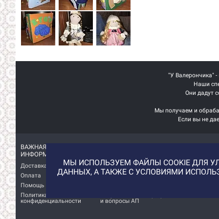
"У Валерончика" -
Наши спе
Они дадут с
Мы получаем и обраба
Если вы не да
ВАЖНАЯ
ИНТЕРЕСНАЯ
ИНФОРМАЦИЯ
ИНФОРМАЦИЯ
МЫ ИСПОЛЬЗУЕМ ФАЙЛЫ COOKIE ДЛЯ УЛ
Доставка
О магазине
ДАННЫХ, А ТАКЖЕ С УСЛОВИЯМИ ИСПОЛ
Оплата
Немного о нас!
Помощь
Отзывы о магазине
Политика
Услуга печати на фетре
конфиденциальности
и вопросы АП